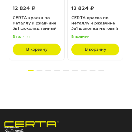
12 824 ₽
12 824 ₽
CERTA краска по
CERTA краска по
металлу и ржавчине
металлу и ржавчине
3в1 шоколад темный
3в1 шоколад матовый
матовый ~RAL 8019
~RAL 8017 (20,0кг)
В наличии
В наличии
В
(20,0кг)
В корзину
В корзину
НПП «СПЕКТР» ЗАВОД ЛАКОКРАСОЧНЫХ МАТЕРИАЛОВ