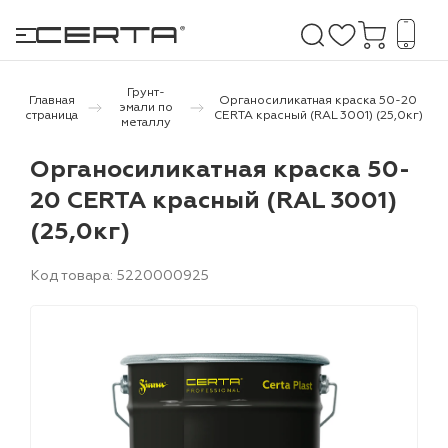
Грунт-
Главная
Органосиликатная краска 50-20
эмали по
страница
CERTA красный (RAL 3001) (25,0кг)
металлу
е покрытия
Органосиликатная краска 50-
20 CERTA красный (RAL 3001)
дома и дачи
(25,0кг)
продукция
Код товара: 5220000925
 бетону,
ичу
о металлу
итки по
холодного