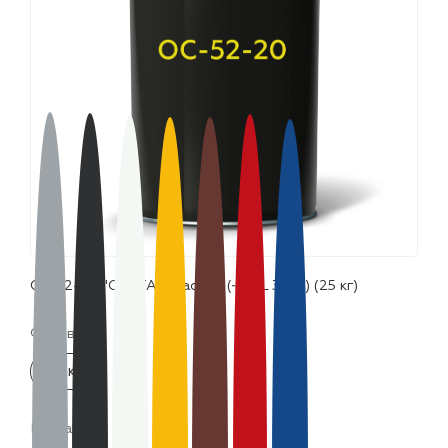
лаки и эмали
ОС 52-20 "CERTA" красный (~RAL 3001) (25 кг)
Фасовка:
25 кг
Цвета: