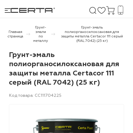
Грунт-
Грунт-эмаль
Главная
эмали
полиорганосилоксановая для
страница
по
защиты металла Certacor 111 серый
металлу
(RAL 7042) (25 кг)
е покрытия
Грунт-эмаль
дома и дачи
полиорганосилоксановая для
защиты металла Certacor 111
продукция
серый (RAL 7042) (25 кг)
 бетону,
ичу
Код товара: CC111704225
о металлу
итки по
холодного