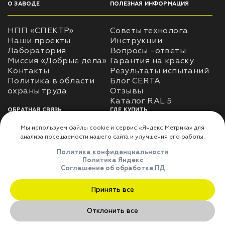
О ЗАВОДЕ
ПОЛЕЗНАЯ ИНФОРМАЦИЯ
НПП «СПЕКТР»
Советы технолога
Наши проекты
Инструкции
Лаборатория
Вопросы -ответы
Миссия «Добрые дела»
Гарантия на краску
Контакты
Результаты испытаний
Политика в области
Блог CERTA
охраны труда
Отзывы
Каталог RAL 5
ОБРАТНАЯ СВЯЗЬ
ГДЕ КУПИТЬ
Использование
Доставка
информации
Оплата
Политика
Где купить
использования личных
данных
Карта сайта
Реквизиты
Оферта
ДЛЯ ПАРТНЁРОВ
Преимущества