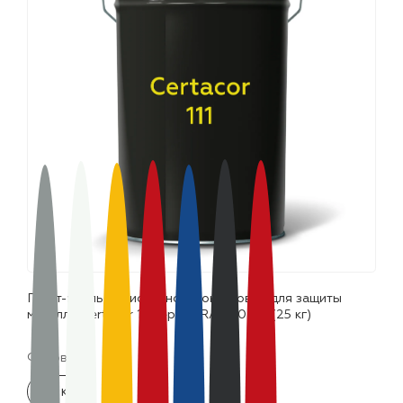
лаки и эмали
Грунт-эмаль полиорганосилоксановая для защиты
металла Certacor 111 серый (RAL 7042) (25 кг)
Фасовка:
25 кг