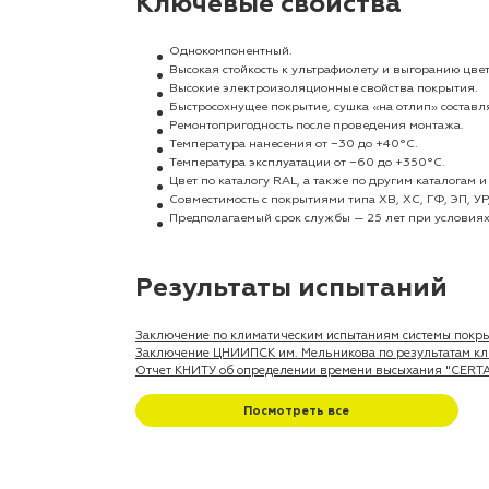
Ключевые свойства
Однокомпонентный.
Высокая стойкость к ультрафиолету и выгоранию цвет
Высокие электроизоляционные свойства покрытия.
Быстросохнущее покрытие, сушка «на отлип» составл
Ремонтопригодность после проведения монтажа.
Температура нанесения от −30 до +40°С.
Температура эксплуатации от −60 до +350°С.
Цвет по каталогу RAL, а также по другим каталогам
Совместимость с покрытиями типа ХВ, ХС, ГФ, ЭП, УР
Предполагаемый срок службы — 25 лет при условиях
Результаты испытаний
Заключение по климатическим испытаниям системы покр
Заключение ЦНИИПСК им. Мельникова по результатам клим
Отчет КНИТУ об определении времени высыхания "CERT
Посмотреть все