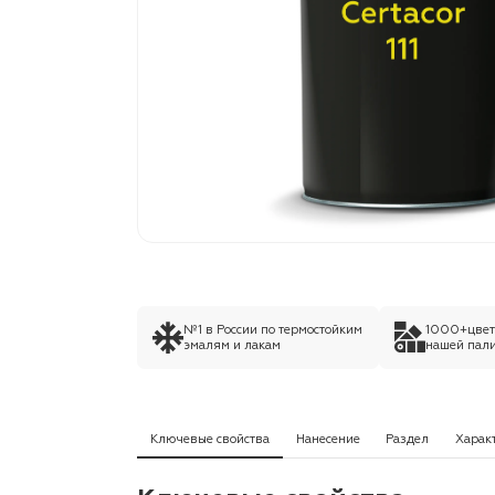
№1 в России по термостойким
1000+цвето
эмалям и лакам
нашей пали
Ключевые свойства
Нанесение
Раздел
Харак