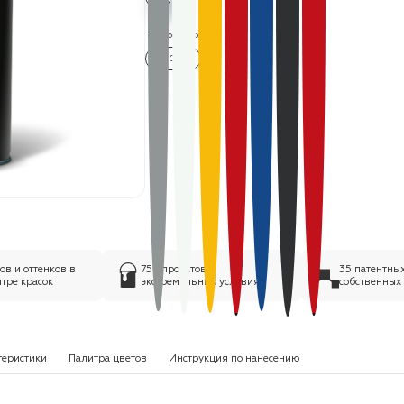
Термостойкость:
350 °C
в и оттенков в
75+ проектов в
35 патентны
тре красок
экстремальных условиях
собственных
теристики
Палитра цветов
Инструкция по нанесению