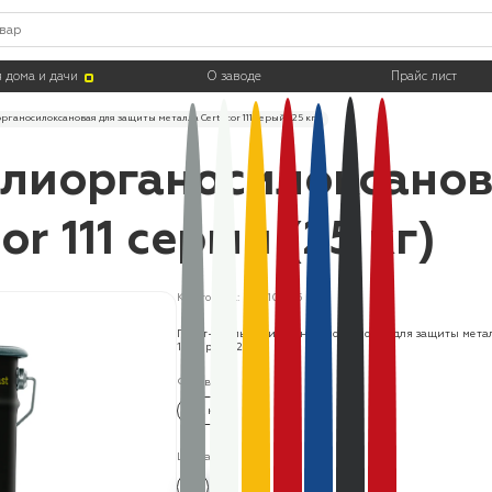
 дома и дачи
О заводе
Прайс лист
рганосилоксановая для защиты металла Certacor 111 серый (25 кг)
олиорганосилоксано
r 111 серый (25 кг)
Код товара: CC11101725
Грунт-эмаль полиорганосилоксановая для защиты метал
111 серый (25 кг)
Фасовка:
25 кг
Цвета: