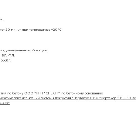
а.
яет 30 минут при температуре +20°С.
 и индивидуальным образцам.
, ВЛ, ФЛ.
 УХЛ 1.
ытия по бетону ООО "НПП "СПЕКТР" по бетонному основанию
атических испытаний системы покрытия "Цертакор 01" и "Цертакор 111" — 10 ле
ACOR"