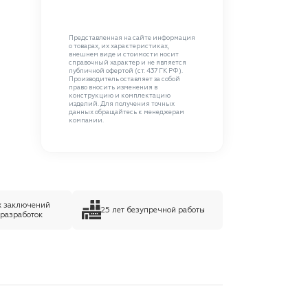
Представленная на сайте информация
о товарах, их характеристиках,
внешнем виде и стоимости носит
справочный характер и не является
публичной офертой (ст. 437 ГК РФ).
Производитель оставляет за собой
право вносить изменения в
конструкцию и комплектацию
изделий. Для получения точных
данных обращайтесь к менеджерам
компании.
х заключений
25 лет безупречной работы
 разработок