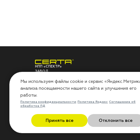
НПП «СПЕКТР»
ЗАВОД
ЛАКОКРАСОЧНЫХ
О ЗАВОДЕ
ПО
МАТЕРИАЛОВ
Мы используем файлы cookie и сервис «Яндекс.Метрик
анализа посещаемости нашего сайта и улучшения его
НПП «СПЕКТР»
Сов
работы.
Наши проекты
Инс
Лаборатория
Воп
Политика конфиденциальности
Политика Яндекс
Соглашение об
Миссия «Добрые дела»
Гар
обработке ПД
Контакты
Рез
Политика в области охраны
Бло
Принять все
Отклонить все
труда
Отз
Кат