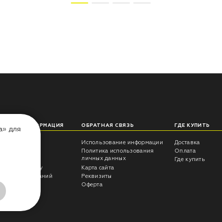
ЛЕЗНАЯ ИНФОРМАЦИЯ
ОБРАТНАЯ СВЯЗЬ
ГДЕ КУПИТЬ
а» для
еты технолога
Использование информации
Доставка
трукции
Политика использования
Оплата
личных данных
росы -ответы
Где купить
антия на краску
Карта сайта
ультаты испытаний
Реквизиты
г CERTA
Оферта
ывы
алог RAL 5