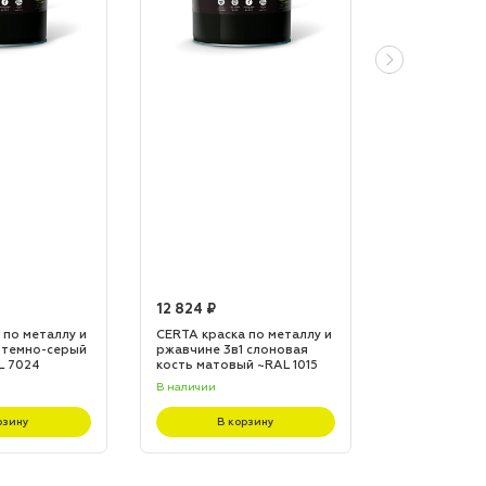
12 824 ₽
12 824 ₽
 по металлу и
CERTA краска по металлу и
CERTA краска
 темно-серый
ржавчине 3в1 слоновая
ржавчине 3в1
L 7024
кость матовый ~RAL 1015
матовый ~RA
(20,0кг)
(20,0кг)
В наличии
В наличии
рзину
В корзину
В к