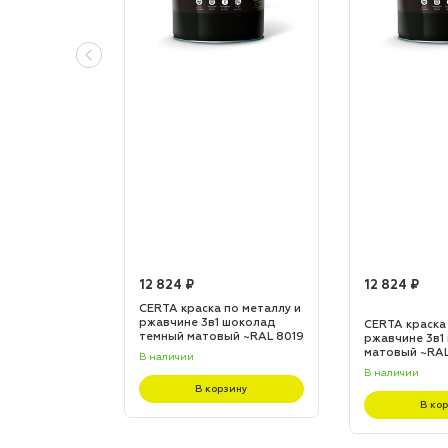
12 824 ₽
12 824 ₽
по металлу и
CERTA краска по металлу и
 шоколад
ржавчине 3в1 шоколад
CERTA краска
L 8017
темный матовый ~RAL 8019
ржавчине 3в1
(20,0кг)
матовый ~RAL 
В наличии
В наличии
зину
В корзину
В ко