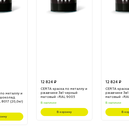
12 824 ₽
12 824 ₽
CERTA краска по металлу и
CERTA краска
ржавчине 3в1 черный
ржавчине 3в1
 по металлу и
матовый ~RAL 9005
матовый ~RA
 шоколад
(20,0кг)
(20,0кг)
8017 (20,0кг)
В наличии
В наличии
В корзину
В ко
рзину