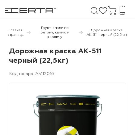
Грунт-эмали по
Главная
Дорожная краска
бетону, камню и
страница
АК-511 черный (22,5кг)
кирпичу
е покрытия
Дорожная краска АК-511
черный (22,5кг)
дома и дачи
продукция
Код товара: A5112016
 бетону,
ичу
о металлу
итки по
холодного