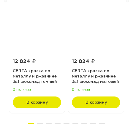
12 824 ₽
12 824 ₽
CERTA краска по
CERTA краска по
металлу и ржавчине
металлу и ржавчине
3в1 шоколад темный
3в1 шоколад матовый
матовый ~RAL 8019
~RAL 8017 (20,0кг)
В наличии
В наличии
В
(20,0кг)
В корзину
В корзину