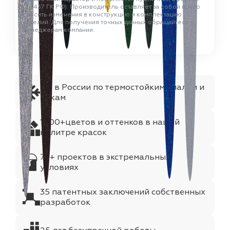
(ст. 437 ГК РФ). Производитель оставляет за собой право
вносить изменения в конструкцию и комплектацию
изделий. Для получения точных данных обращайтесь к
менеджерам компании.
№1 в России по термостойким эмалям и
лакам
1000+цветов и оттенков в нашей
палитре красок
75+ проектов в экстремальных
условиях
35 патентных заключений собственных
разработок