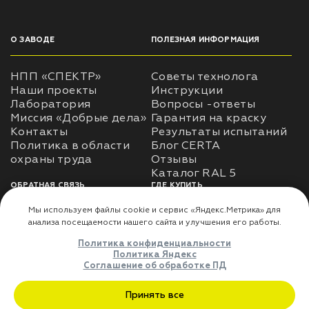
О ЗАВОДЕ
ПОЛЕЗНАЯ ИНФОРМАЦИЯ
НПП «СПЕКТР»
Советы технолога
Наши проекты
Инструкции
Лаборатория
Вопросы -ответы
Миссия «Добрые дела»
Гарантия на краску
Контакты
Результаты испытаний
Политика в области
Блог CERTA
охраны труда
Отзывы
Каталог RAL 5
ОБРАТНАЯ СВЯЗЬ
ГДЕ КУПИТЬ
Использование
Доставка
информации
Оплата
Политика
Где купить
использования личных
данных
Карта сайта
Реквизиты
Оферта
ДЛЯ ПАРТНЁРОВ