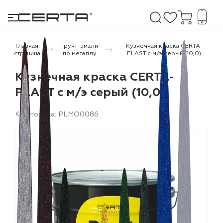
Главная
Грунт-эмали
Кузнечная краска CERTA-
страница
по металлу
PLAST с м/э серый (10,0)
е покрытия
Кузнечная краска CERTA-
PLAST с м/э серый (10,0)
дома и дачи
Код товара: PLMO0086
продукция
 бетону,
ичу
о металлу
итки по
холодного