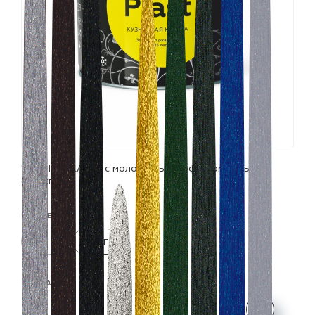
лаки и эмали
"CERTA-PLAST" с молотковым эффектом серый
(10,0кг)
Фасовка:
0.8 кг
10 кг
Цвета: