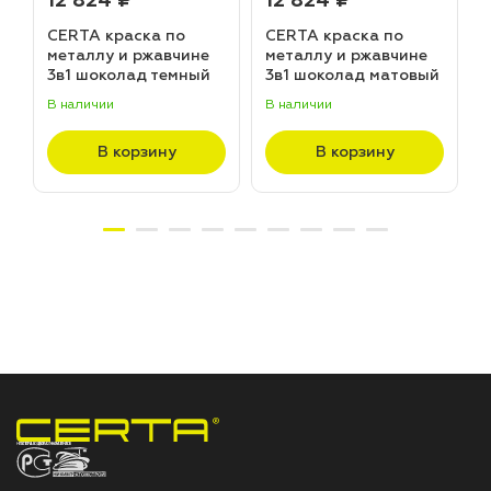
12 824 ₽
12 824 ₽
CERTA краска по
CERTA краска по
металлу и ржавчине
металлу и ржавчине
3в1 шоколад темный
3в1 шоколад матовый
матовый ~RAL 8019
~RAL 8017 (20,0кг)
В наличии
В наличии
В
(20,0кг)
В корзину
В корзину
НПП «СПЕКТР» ЗАВОД ЛАКОКРАСОЧНЫХ МАТЕРИАЛОВ