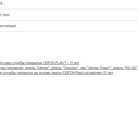
00
0 мкм
ричневый
срок службы покрытия CERTA PLAST – 11 лет
ых покрытий: эмаль "Церта", эмаль "Экоцин", лак "Церта-Пласт", эмаль "КО-42"
 службы покрытия на основе эмали CERTA-Plast составляет 15 лет