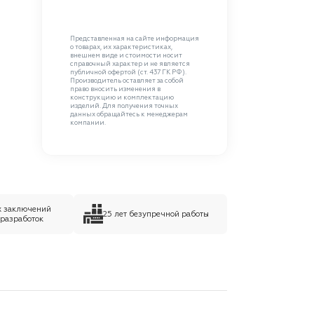
Представленная на сайте информация
о товарах, их характеристиках,
внешнем виде и стоимости носит
справочный характер и не является
публичной офертой (ст. 437 ГК РФ).
Производитель оставляет за собой
право вносить изменения в
конструкцию и комплектацию
изделий. Для получения точных
данных обращайтесь к менеджерам
компании.
х заключений
25 лет безупречной работы
 разработок