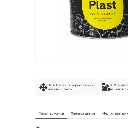
№1 в России по термостойким
1000+цвето
эмалям и лакам
нашей пали
Характеристики
Палитра цветов
Инструкция по 