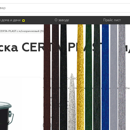
 дома и дачи
О заводе
Прайс лист
CERTA-PLAST с м/э коричневый (10,0)
ска CERTA-PLAST с м
Код товара: PLMO0080
"CERTA-PLAST" с молотковым эффектом коричневый (10,0к
Фасовка:
0.8 кг
10 кг
Цвета: