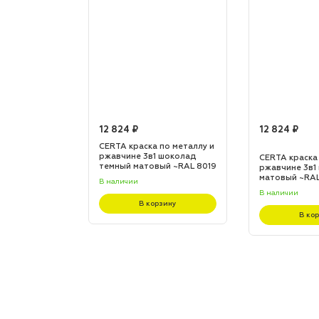
12 824 ₽
12 824 ₽
по металлу и
CERTA краска по металлу и
 шоколад
ржавчине 3в1 шоколад
CERTA краска
L 8017
темный матовый ~RAL 8019
ржавчине 3в1
(20,0кг)
матовый ~RAL 
В наличии
В наличии
зину
В корзину
В ко