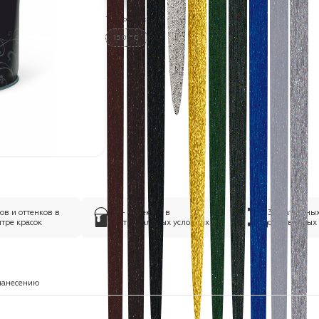
Термостойкость:
150 °C
в и оттенков в
75+ проектов в
35 патентны
тре красок
экстремальных условиях
собственных
нанесению