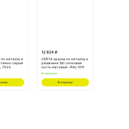
12 824 ₽
12 824 ₽
 по металлу и
CERTA краска по металлу и
CERTA краска
 темно-серый
ржавчине 3в1 слоновая
ржавчине 3в1
L 7024
кость матовый ~RAL 1015
матовый ~RA
(20,0кг)
(20,0кг)
В наличии
В наличии
рзину
В корзину
В к