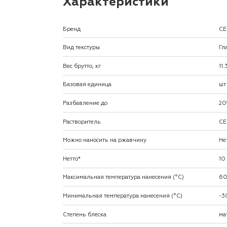
Характеристики
Бренд
CE
Вид текстуры
Гл
Вес брутто, кг
11
Базовая единица
шт
Разбавление до
20
Растворитель
CE
Можно наносить на ржавчину
Не
Нетто*
10
Максимальная температура нанесения (°С)
6
Минимальная температура нанесения (°С)
-3
Степень блеска
ма