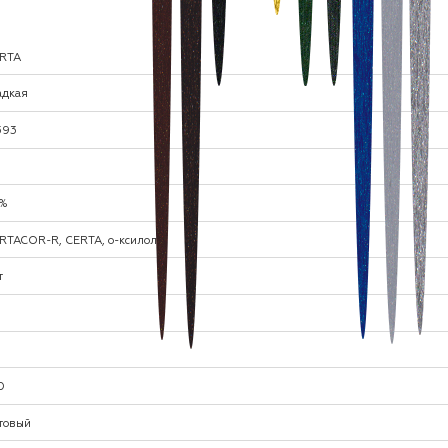
RTA
адкая
.393
%
RTACOR-R, CERTA, о-ксилол
т
0
0
товый