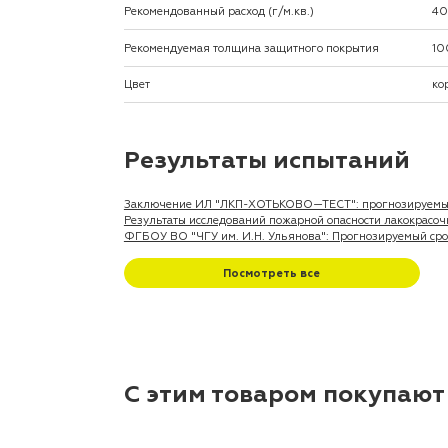
Рекомендованный расход (г/м.кв.)
4
Рекомендуемая толщина защитного покрытия
10
Цвет
ко
Результаты испытаний
Заключение ИЛ "ЛКП-ХОТЬКОВО—ТЕСТ": прогнозируемый 
Результаты исследований пожарной опасности лакокрасочн
ФГБОУ ВО "ЧГУ им. И.Н. Ульянова": Прогнозируемый срок
Посмотреть все
С этим товаром покупают