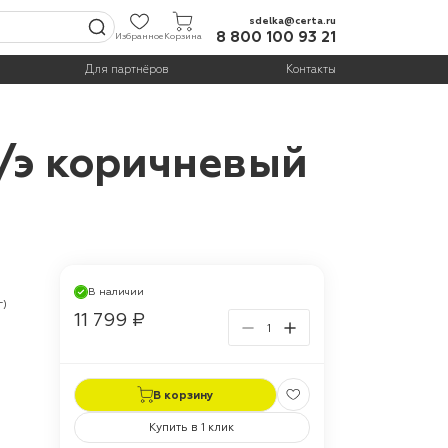
sdelka@certa.ru
8 800 100 93 21
Избранное
Корзина
Для партнёров
Контакты
/э коричневый
В наличии
г)
11 799 ₽
В корзину
Купить в 1 клик