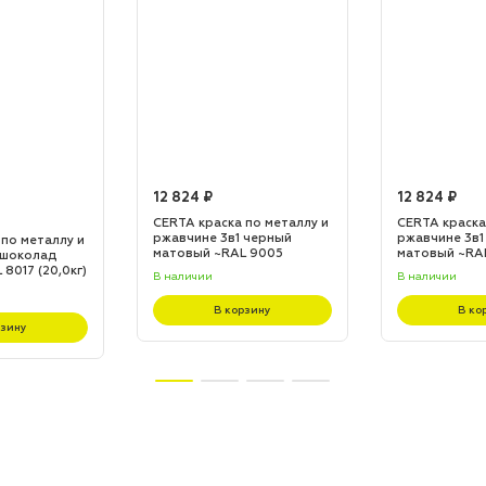
12 824 ₽
12 824 ₽
CERTA краска по металлу и
CERTA краска
ржавчине 3в1 черный
ржавчине 3в1
 по металлу и
матовый ~RAL 9005
матовый ~RA
 шоколад
(20,0кг)
(20,0кг)
8017 (20,0кг)
В наличии
В наличии
В корзину
В ко
рзину