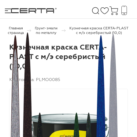
Главная
Грунт-эмали
Кузнечная краска CERTA-PLAST
страница
по металлу
с м/э серебристый (10,0)
е покрытия
Кузнечная краска CERTA-
PLAST с м/э серебристый
дома и дачи
(10,0)
продукция
Код товара: PLMO0085
 бетону,
ичу
о металлу
итки по
холодного