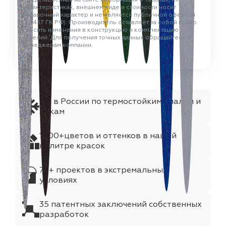
характеристиках, внешнем виде и стоимости носит
справочный характер и не является публичной офертой
(ст. 437 ГК РФ). Производитель оставляет за собой право
вносить изменения в конструкцию и комплектацию
изделий. Для получения точных данных обращайтесь к
менеджерам компании.
№1 в России по термостойким эмалям и
лакам
1000+цветов и оттенков в нашей
палитре красок
75+ проектов в экстремальных
условиях
35 патентных заключений собственных
разработок