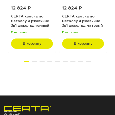
12 824 ₽
12 824 ₽
CERTA краска по
CERTA краска по
металлу и ржавчине
металлу и ржавчине
3в1 шоколад темный
3в1 шоколад матовый
матовый ~RAL 8019
~RAL 8017 (20,0кг)
В наличии
В наличии
В
(20,0кг)
В корзину
В корзину
НПП «СПЕКТР» ЗАВОД ЛАКОКРАСОЧНЫХ МАТЕРИАЛОВ