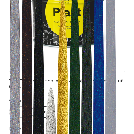
лаки и эмали
"CERTA-PLAST" с молотковым эффектом серебристый
(10,0кг)
Фасовка:
0.8 кг
10 кг
Цвета: