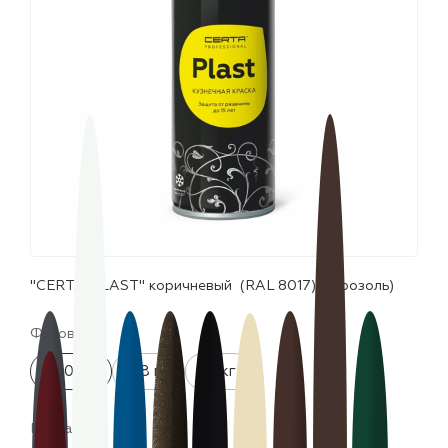
лаки и эмали
"CERTA-PLAST" коричневый (RAL 8017) (аэрозоль)
Фасовка:
520 мл
0.8 кг
10 кг
Цвета: