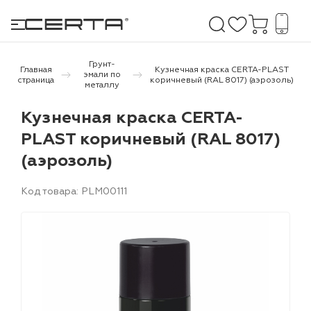
Грунт-
Главная
Кузнечная краска CERTA-PLAST
эмали по
страница
коричневый (RAL 8017) (аэрозоль)
металлу
е покрытия
Кузнечная краска CERTA-
PLAST коричневый (RAL 8017)
дома и дачи
(аэрозоль)
продукция
Код товара: PLM00111
 бетону,
ичу
о металлу
итки по
холодного