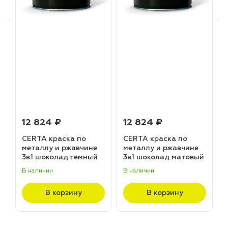
12 824 ₽
12 824 ₽
CERTA краска по
CERTA краска по
металлу и ржавчине
металлу и ржавчине
3в1 шоколад темный
3в1 шоколад матовый
матовый ~RAL 8019
~RAL 8017 (20,0кг)
В наличии
В наличии
В
(20,0кг)
В корзину
В корзину