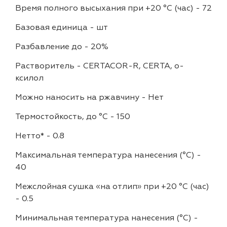
Время полного высыхания при +20 °С (час)
-
72
Базовая единица
-
шт
Разбавление до
-
20%
Растворитель
-
CERTACOR-R, CERTA, о-
ксилол
Можно наносить на ржавчину
-
Нет
Термостойкость, до °C
-
150
Нетто*
-
0.8
Максимальная температура нанесения (°С)
-
40
Межслойная сушка «на отлип» при +20 °С (час)
-
0.5
Минимальная температура нанесения (°С)
-