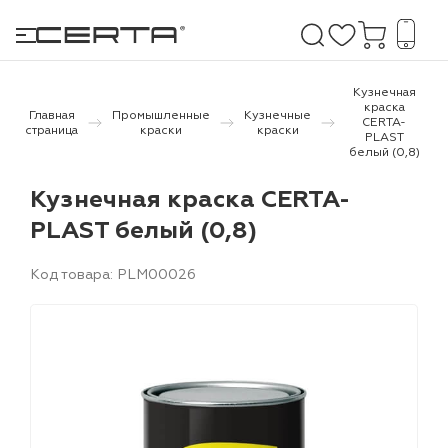
Кузнечная
краска
Главная
Промышленные
Кузнечные
CERTA-
страница
краски
краски
PLAST
е покрытия
белый (0,8)
Кузнечная краска CERTA-
дома и дачи
PLAST белый (0,8)
продукция
Код товара: PLM00026
 бетону,
ичу
о металлу
итки по
холодного