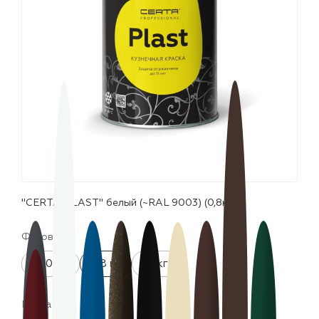
лаки и эмали
"CERTA-PLAST" белый (~RAL 9003) (0,8кг)
Фасовка:
520 мл
0.8 кг
10 кг
Цвета: