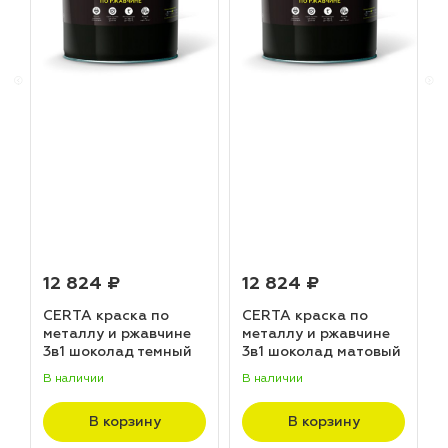
12 824 ₽
12 824 ₽
CERTA краска по
CERTA краска по
металлу и ржавчине
металлу и ржавчине
3в1 шоколад темный
3в1 шоколад матовый
матовый ~RAL 8019
~RAL 8017 (20,0кг)
В наличии
В наличии
В
(20,0кг)
В корзину
В корзину