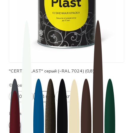
лаки и эмали
"CERTA-PLAST" серый (~RAL 7024) (0,8)
Фасовка:
520 мл
0.8 кг
10 кг
Цвета: