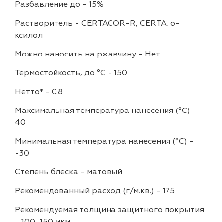
Разбавление до
-
15%
Растворитель
-
CERTACOR-R, CERTA, о-
ксилол
Можно наносить на ржавчину
-
Нет
Термостойкость, до °C
-
150
Нетто*
-
0.8
Максимальная температура нанесения (°С)
-
40
Минимальная температура нанесения (°С)
-
-30
Степень блеска
-
матовый
Рекомендованный расход (г/м.кв.)
-
175
Рекомендуемая толщина защитного покрытия
-
100-150 мкм