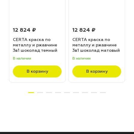
12 824 ₽
12 824 ₽
CERTA краска по
CERTA краска по
металлу и ржавчине
металлу и ржавчине
3в1 шоколад темный
3в1 шоколад матовый
матовый ~RAL 8019
~RAL 8017 (20,0кг)
В наличии
В наличии
В
(20,0кг)
В корзину
В корзину