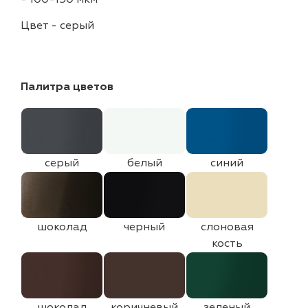
Цвет
-
серый
Палитра цветов
серый
белый
синий
шоколад
черный
слоновая
кость
шоколад
коричневый
зеленый