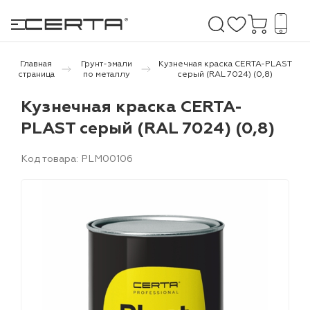
Главная
Грунт-эмали
Кузнечная краска CERTA-PLAST
страница
по металлу
серый (RAL 7024) (0,8)
е покрытия
Кузнечная краска CERTA-
PLAST серый (RAL 7024) (0,8)
дома и дачи
Код товара: PLM00106
продукция
 бетону,
ичу
о металлу
итки по
холодного