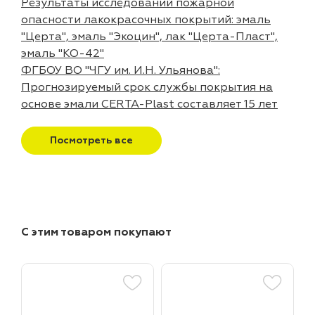
Результаты исследований пожарной
опасности лакокрасочных покрытий: эмаль
"Церта", эмаль "Экоцин", лак "Церта-Пласт",
эмаль "КО-42"
ФГБОУ ВО "ЧГУ им. И.Н. Ульянова":
Прогнозируемый срок службы покрытия на
основе эмали CERTA-Plast составляет 15 лет
Посмотреть все
С этим товаром покупают