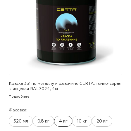
лаки и эмали
Краска 3в1 по металлу и ржавчине CERTA, темно-серая
глянцевая RAL7024, 4кг.
Подробнее
Фасовка:
520 мл
0.8 кг
4 кг
10 кг
20 кг