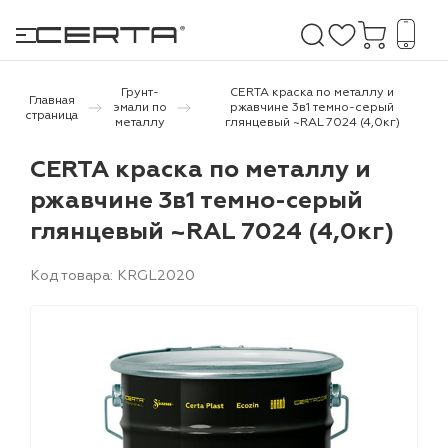
Грунт-
CERTA краска по металлу и
Главная
эмали по
ржавчине 3в1 темно-серый
страница
металлу
глянцевый ~RAL 7024 (4,0кг)
е покрытия
CERTA краска по металлу и
ржавчине 3в1 темно-серый
дома и дачи
глянцевый ~RAL 7024 (4,0кг)
продукция
Код товара: KRGL2020
 бетону,
ичу
о металлу
итки по
холодного