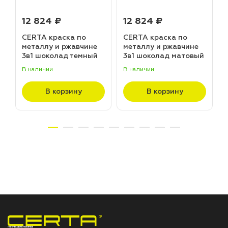
12 824 ₽
12 824 ₽
CERTA краска по
CERTA краска по
металлу и ржавчине
металлу и ржавчине
3в1 шоколад темный
3в1 шоколад матовый
матовый ~RAL 8019
~RAL 8017 (20,0кг)
В наличии
В наличии
В
(20,0кг)
В корзину
В корзину
НПП «СПЕКТР» ЗАВОД ЛАКОКРАСОЧНЫХ МАТЕРИАЛОВ