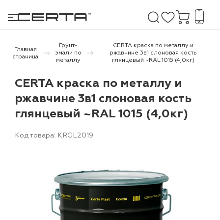
Грунт-
CERTA краска по металлу и
Главная
эмали по
ржавчине 3в1 слоновая кость
страница
металлу
глянцевый ~RAL 1015 (4,0кг)
е покрытия
CERTA краска по металлу и
ржавчине 3в1 слоновая кость
дома и дачи
глянцевый ~RAL 1015 (4,0кг)
продукция
Код товара: KRGL2019
 бетону,
ичу
о металлу
итки по
холодного