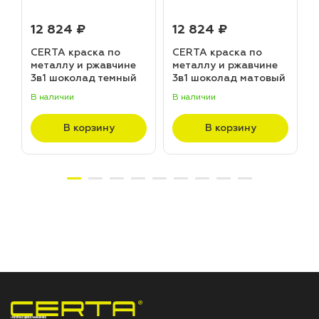
12 824 ₽
12 824 ₽
CERTA краска по
CERTA краска по
металлу и ржавчине
металлу и ржавчине
3в1 шоколад темный
3в1 шоколад матовый
матовый ~RAL 8019
~RAL 8017 (20,0кг)
В наличии
В наличии
В
(20,0кг)
В корзину
В корзину
НПП «СПЕКТР» ЗАВОД ЛАКОКРАСОЧНЫХ МАТЕРИАЛОВ