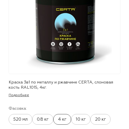
лаки и эмали
Краска 3в1 по металлу и ржавчине CERTA, слоновая
кость RAL1015, 4кг.
Подробнее
Фасовка:
520 мл
0.8 кг
4 кг
10 кг
20 кг