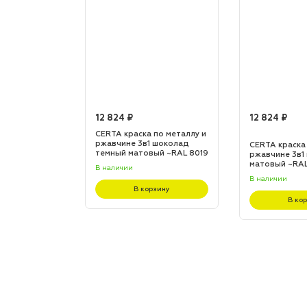
12 824 ₽
12 824 ₽
по металлу и
CERTA краска по металлу и
 шоколад
ржавчине 3в1 шоколад
CERTA краска
L 8017
темный матовый ~RAL 8019
ржавчине 3в1
(20,0кг)
матовый ~RAL 
В наличии
В наличии
зину
В корзину
В ко