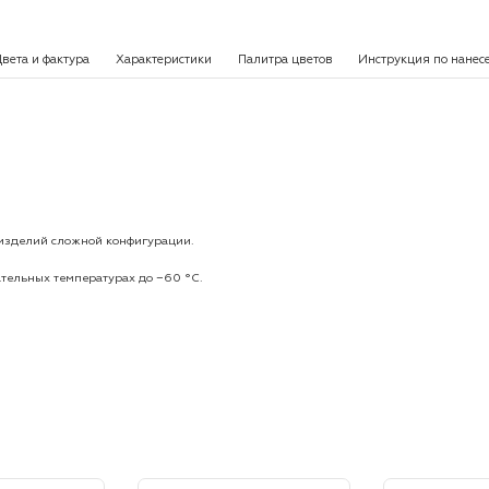
вета и фактура
Характеристики
Палитра цветов
Инструкция по нане
.
изделий сложной конфигурации.
ательных температурах до −60 °С.