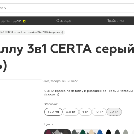
 дома и дачи
О заводе
Прайс лист
 3в1 CERTA серый матовый ~RAL 7004 (аэрозоль)
аллу 3в1 CERTA серы
ь)
Код товара: KRGL1022
CERTA краска по металлу и ржавчине 3в1 серый матовый
(аэрозоль)
Фасовка:
520 мл
0.8 кг
4 кг
10 кг
20 кг
Цвета:
матовый
глянцевый