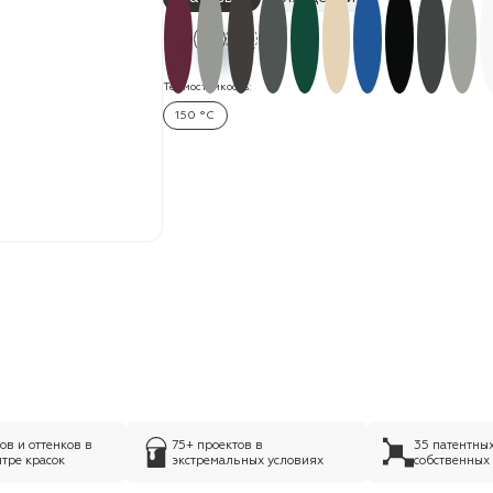
Термостойкость:
150 °C
в и оттенков в
75+ проектов в
35 патентны
тре красок
экстремальных условиях
собственных