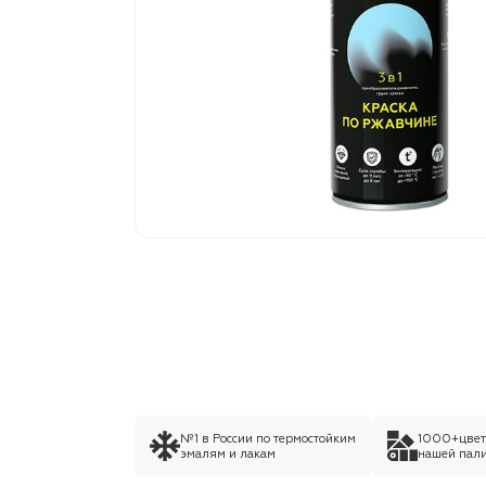
№1 в России по термостойким
1000+цвето
эмалям и лакам
нашей пали