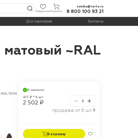
sdelka@certa.ru
8 800 100 93 21
Избранное
Корзина
Для партнёров
Контакты
й матовый ~RAL
В наличии
 ~RAL 7004
417 ₽ * 6 шт
2 502 ₽
продажа от 6 шт.
?
В корзину