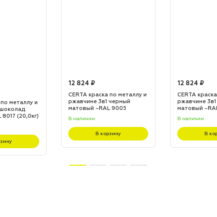
12 824 ₽
12 824 ₽
CERTA краска по металлу и
CERTA краска
ржавчине 3в1 черный
ржавчине 3в1
 по металлу и
матовый ~RAL 9005
матовый ~RA
 шоколад
(20,0кг)
(20,0кг)
8017 (20,0кг)
В наличии
В наличии
В корзину
В ко
рзину