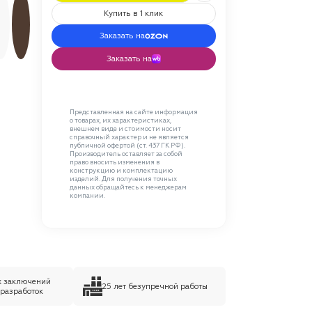
Купить в 1 клик
Заказать на
Заказать на
Представленная на сайте информация
о товарах, их характеристиках,
внешнем виде и стоимости носит
справочный характер и не является
публичной офертой (ст. 437 ГК РФ).
Производитель оставляет за собой
право вносить изменения в
конструкцию и комплектацию
изделий. Для получения точных
данных обращайтесь к менеджерам
компании.
х заключений
25 лет безупречной работы
 разработок