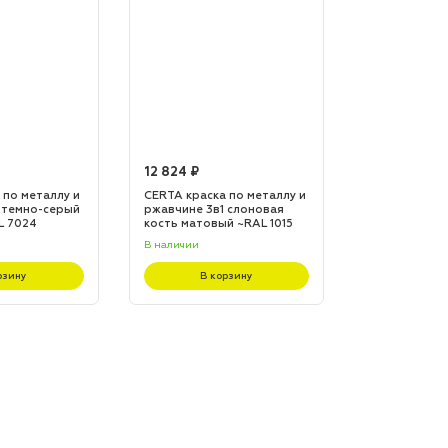
12 824 ₽
12 824 ₽
 по металлу и
CERTA краска по металлу и
CERTA краска
 темно-серый
ржавчине 3в1 слоновая
ржавчине 3в1
L 7024
кость матовый ~RAL 1015
матовый ~RA
(20,0кг)
(20,0кг)
В наличии
В наличии
рзину
В корзину
В к