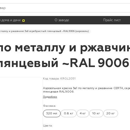
 дома и дачи
О заводе
Прайс лист
еталлу и ржавчине 3в1 серебристый глянцевый ~RAL 9006 (аэрозоль)
по металлу и ржавчин
лянцевый ~RAL 9006 
Код товара: KRGL2051
Аэрозольная краска 3в1 по металлу и ржавчине CERTA, се
глянцевая RAL9006.
Подробнее
Фасовка:
520 мл
0.8 кг
4 кг
10 кг
20 кг
Цвета: