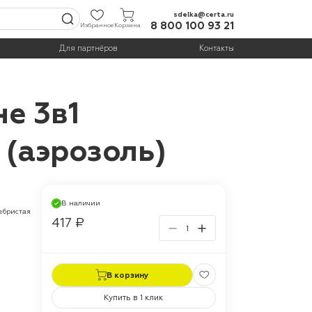
sdelka@certa.ru
8 800 100 93 21
Избранное
Корзина
Для партнёров
Контакты
е 3в1
(аэрозоль)
В наличии
ребристая
417 ₽
В корзину
Купить в 1 клик