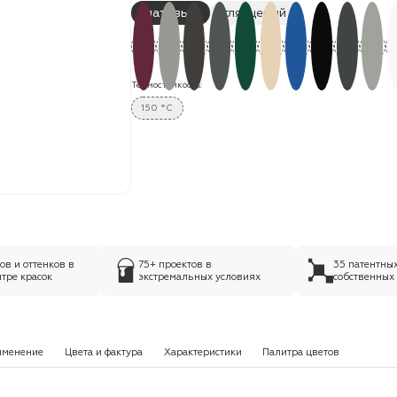
матовый
глянцевый
Термостойкость:
150 °C
в и оттенков в
75+ проектов в
35 патентны
тре красок
экстремальных условиях
собственных
именение
Цвета и фактура
Характеристики
Палитра цветов