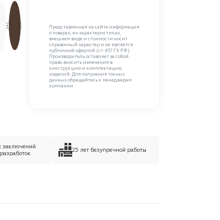
Представленная на сайте информация
о товарах, их характеристиках,
внешнем виде и стоимости носит
справочный характер и не является
публичной офертой (ст. 437 ГК РФ).
Производитель оставляет за собой
право вносить изменения в
конструкцию и комплектацию
изделий. Для получения точных
данных обращайтесь к менеджерам
компании.
х заключений
25 лет безупречной работы
 разработок