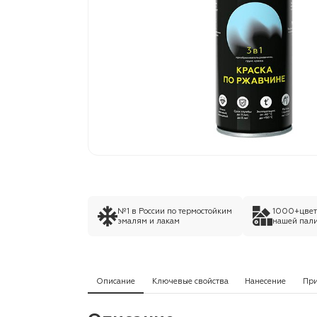
№1 в России по термостойким
1000+цвето
эмалям и лакам
нашей пали
Описание
Ключевые свойства
Нанесение
Пр