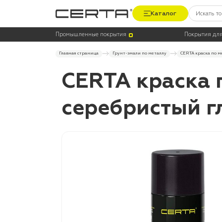
Каталог
Промышленные покрытия
Покрытия для
Главная страница
Грунт-эмали по металлу
CERTA краска по м
CERTA краска 
серебристый г