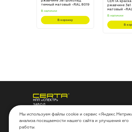
 шоколад
ржавчине 3в1 шоколад
CERTA краска
L 8017
темный матовый ~RAL 8019
ржавчине 3в1
(20,0кг)
матовый ~RAL 
В наличии
В наличии
зину
В корзину
В ко
НПП «СПЕКТР»
ЗАВОД
ЛАКОКРАСОЧНЫХ
О ЗАВОДЕ
ПО
МАТЕРИАЛОВ
Мы используем файлы cookie и сервис «Яндекс.Метрик
анализа посещаемости нашего сайта и улучшения его
НПП «СПЕКТР»
Сов
работы.
Наши проекты
Инс