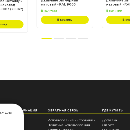
ржавчине 3в1 черный
ржавчине 3в1
 по металлу и
матовый ~RAL 9005
матовый ~RA
 шоколад
(20,0кг)
(20,0кг)
8017 (20,0кг)
В наличии
В наличии
В корзину
В ко
рзину
ЛЕЗНАЯ ИНФОРМАЦИЯ
ОБРАТНАЯ СВЯЗЬ
ГДЕ КУПИТЬ
а» для
еты технолога
Использование информации
Доставка
трукции
Политика использования
Оплата
личных данных