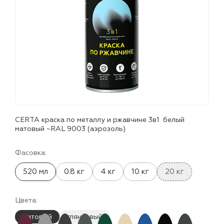
лаки и эмали
CERTA краска по металлу и ржавчине 3в1 белый
матовый ~RAL 9003 (аэрозоль)
Фасовка:
520 мл
0.8 кг
4 кг
10 кг
20 кг
Цвета:
матовый
глянцевый