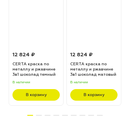
12 824 ₽
12 824 ₽
CERTA краска по
CERTA краска по
металлу и ржавчине
металлу и ржавчине
3в1 шоколад темный
3в1 шоколад матовый
матовый ~RAL 8019
~RAL 8017 (20,0кг)
В наличии
В наличии
В
(20,0кг)
В корзину
В корзину