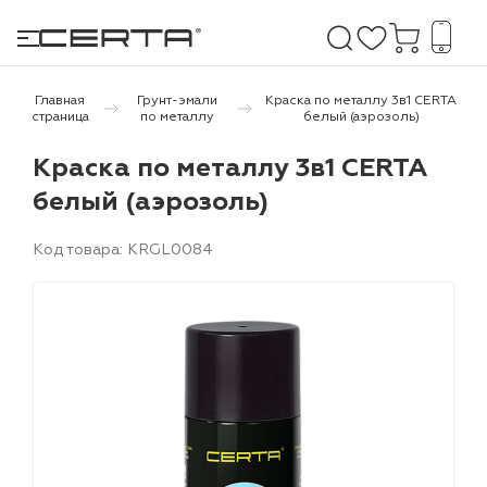
Главная
Грунт-эмали
Краска по металлу 3в1 CERTA
страница
по металлу
белый (аэрозоль)
е покрытия
Краска по металлу 3в1 CERTA
белый (аэрозоль)
дома и дачи
Код товара: KRGL0084
продукция
 бетону,
ичу
о металлу
итки по
холодного