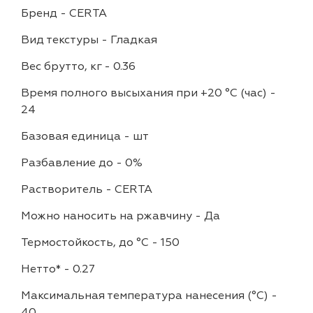
Бренд
-
CERTA
Вид текстуры
-
Гладкая
Вес брутто, кг
-
0.36
Время полного высыхания при +20 °С (час)
-
24
Базовая единица
-
шт
Разбавление до
-
0%
Растворитель
-
CERTA
Можно наносить на ржавчину
-
Да
Термостойкость, до °C
-
150
Нетто*
-
0.27
Максимальная температура нанесения (°С)
-
40