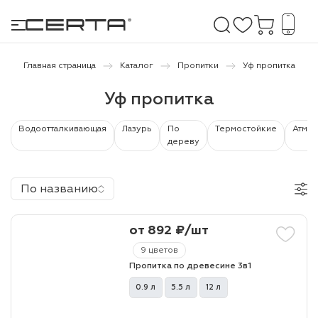
Главная страница
Каталог
Пропитки
Уф пропитка
Уф пропитка
е покрытия
Водоотталкивающая
Лазурь
По
Термостойкие
Атмо
дома и дачи
дереву
продукция
По названию
 бетону,
ичу
от 892 ₽/шт
о металлу
9 цветов
Пропитка по древесине 3в1
итки по
0.9 л
5.5 л
12 л
холодного