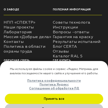
О ЗАВОДЕ
ПОЛЕЗНАЯ ИНФОРМАЦИЯ
НПП «СПЕКТР»
Советы технолога
Наши проекты
Инструкции
Лаборатория
Вопросы -ответы
Миссия «Добрые дела»
Гарантия на краску
Контакты
Результаты испытаний
Политика в области
Блог CERTA
охраны труда
Отзывы
Каталог RAL 5
ОБРАТНАЯ СВЯЗЬ
ГДЕ КУПИТЬ
Использование
Доставка
информации
Оплата
Политика
Где купить
использования личных
данных
Карта сайта
Реквизиты
Оферта
ДЛЯ ПАРТНЁРОВ