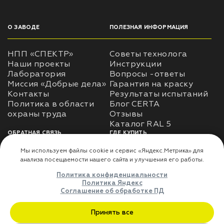
О ЗАВОДЕ
ПОЛЕЗНАЯ ИНФОРМАЦИЯ
НПП «СПЕКТР»
Советы технолога
Наши проекты
Инструкции
Лаборатория
Вопросы -ответы
Миссия «Добрые дела»
Гарантия на краску
Контакты
Результаты испытаний
Политика в области
Блог CERTA
охраны труда
Отзывы
Каталог RAL 5
ОБРАТНАЯ СВЯЗЬ
ГДЕ КУПИТЬ
Использование
Доставка
информации
Оплата
Политика
Где купить
использования личных
данных
Карта сайта
Реквизиты
Оферта
ДЛЯ ПАРТНЁРОВ