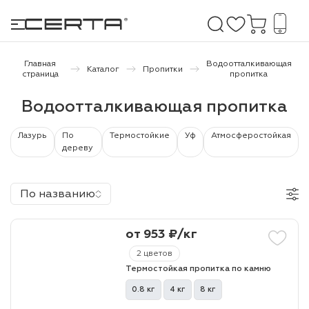
Главная
Водоотталкивающая
Каталог
Пропитки
страница
пропитка
е покрытия
Водоотталкивающая пропитка
дома и дачи
Лазурь
По
Термостойкие
Уф
Атмосферостойкая
дереву
продукция
По названию
 бетону,
ичу
от 953 ₽/кг
о металлу
2 цветов
итки по
Термостойкая пропитка по камню
0.8 кг
4 кг
8 кг
холодного