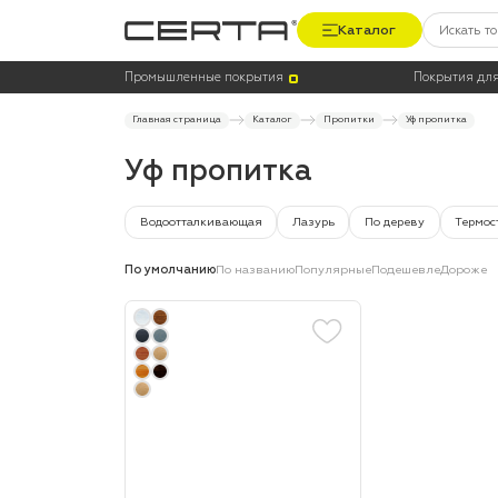
Каталог
Цена
Цвет
Промышленные покрытия
Покрытия для
Главная страница
Каталог
Пропитки
Уф пропитка
Уф пропитка
Водоотталкивающая
Лазурь
По дереву
Термос
По умолчанию
По названию
Популярные
Подешевле
Дороже