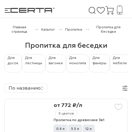
Главная
Пропитка для
Каталог
Пропитки
страница
беседки
е покрытия
Пропитка для беседки
дома и дачи
Для
Для
Для
Для
Для
Для
досок
лестницы
вагонки
монолита
фанеры
мебели
продукция
 бетону,
По названию
ичу
о металлу
от 772 ₽/л
итки по
9 цветов
Пропитка по древесине 3в1
холодного
0.9 л
5.5 л
12 л