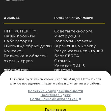
О ЗАВОДЕ
ПОЛЕЗНАЯ ИНФОРМАЦИЯ
НПП «СПЕКТР»
Советы технолога
Наши проекты
Инструкции
Лаборатория
Вопросы -ответы
Миссия «Добрые дела»
Гарантия на краску
Контакты
Результаты испытаний
Политика в области
Блог CERTA
охраны труда
Отзывы
Каталог RAL 5
ОБРАТНАЯ СВЯЗЬ
ГДЕ КУПИТЬ
Использование
Доставка
информации
Оплата
Политика
Где купить
использования личных
данных
Карта сайта
Реквизиты
Оферта