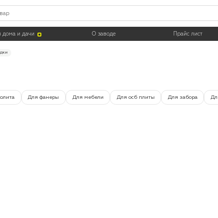
Тара
 дома и дачи
О заводе
Прайс лист
едки
олита
Для фанеры
Для мебели
Для осб плиты
Для забора
Дл