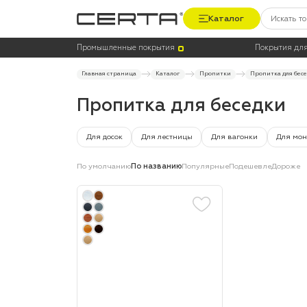
Каталог
Цена
Цвет
Промышленные покрытия
Покрытия для
Главная страница
Каталог
Пропитки
Пропитка для бес
Пропитка для беседки
Для досок
Для лестницы
Для вагонки
Для мон
По умолчанию
По названию
Популярные
Подешевле
Дороже