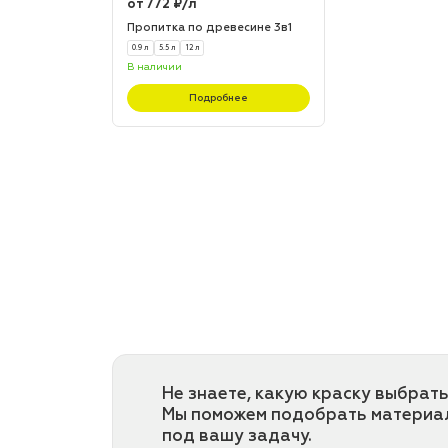
от 772 ₽/л
Пропитка по древесине 3в1
0.9 л
5.5 л
12 л
В наличии
Подробнее
Не знаете, какую краску выбрать
Мы поможем подобрать материа
под вашу задачу.