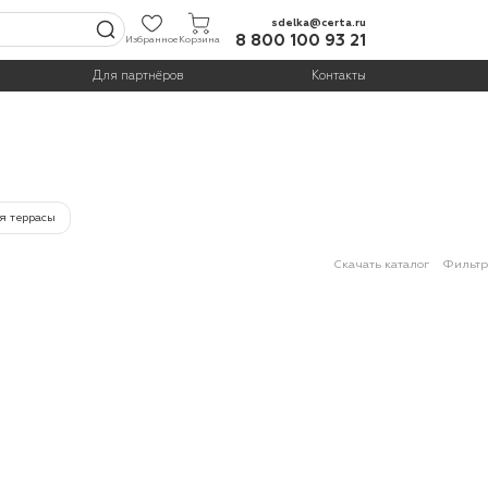
sdelka@certa.ru
8 800 100 93 21
Избранное
Корзина
Для партнёров
Контакты
я террасы
Скачать каталог
Фильтр