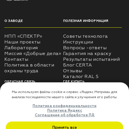
О ЗАВОДЕ
ПОЛЕЗНАЯ ИНФОРМАЦИЯ
НПП «СПЕКТР»
Советы технолога
Наши проекты
Инструкции
Лаборатория
Вопросы -ответы
Миссия «Добрые дела»
Гарантия на краску
Контакты
Результаты испытаний
Политика в области
Блог CERTA
охраны труда
Отзывы
Каталог RAL 5
ОБРАТНАЯ СВЯЗЬ
ГДЕ КУПИТЬ
Использование
Доставка
информации
Оплата
Политика
Где купить
использования личных
данных
Карта сайта
Реквизиты
Оферта