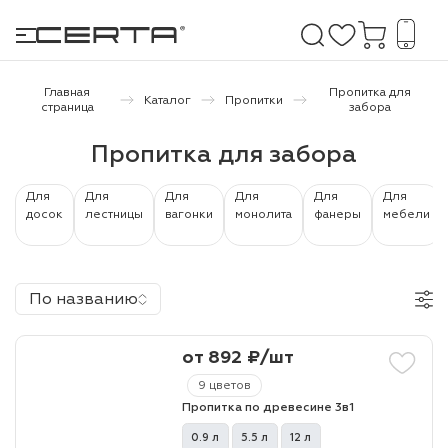
Главная
Пропитка для
Каталог
Пропитки
страница
забора
е покрытия
Пропитка для забора
дома и дачи
Для
Для
Для
Для
Для
Для
досок
лестницы
вагонки
монолита
фанеры
мебели
продукция
 бетону,
По названию
ичу
о металлу
от 892 ₽/шт
итки по
9 цветов
Пропитка по древесине 3в1
холодного
0.9 л
5.5 л
12 л