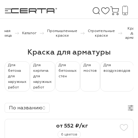
Крас
лавная
Промышленные
Строительные
Каталог
для
раница
краски
краски
армат
е покрытия
Краска для арматуры
дома и дачи
Для
Для
Для
Для
Для
бетона
кирпича
бетонных
мостов
воздуховодов
продукция
для
для
стен
наружных
наружных
 бетону,
работ
работ
ичу
о металлу
По названию
итки по
от 552 ₽/кг
холодного
6 цветов