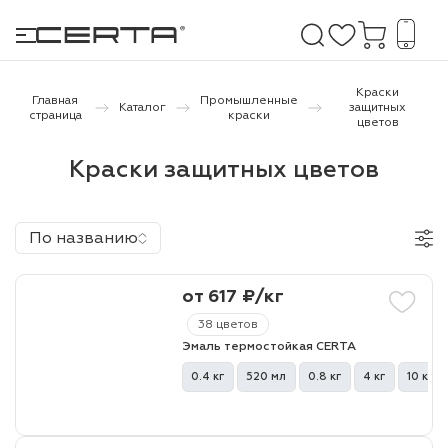
Краски
Главная
Промышленные
Каталог
защитных
страница
краски
цветов
е покрытия
Краски защитных цветов
дома и дачи
По названию
продукция
 бетону,
от 617 ₽/кг
ичу
38 цветов
о металлу
Эмаль термостойкая CERTA
0.4 кг
520 мл
0.8 кг
4 кг
10 кг
итки по
холодного