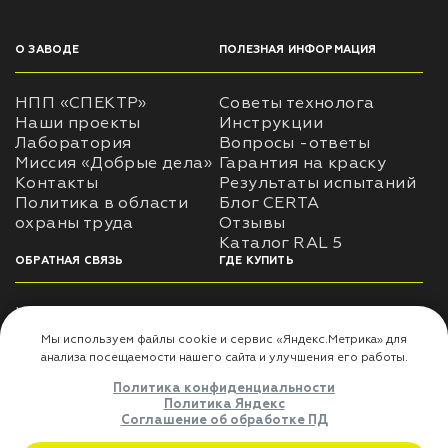
О ЗАВОДЕ
ПОЛЕЗНАЯ ИНФОРМАЦИЯ
НПП «СПЕКТР»
Советы технолога
Наши проекты
Инструкции
Лаборатория
Вопросы -ответы
Миссия «Добрые дела»
Гарантия на краску
Контакты
Результаты испытаний
Политика в области
Блог CERTA
охраны труда
Отзывы
Каталог RAL 5
ОБРАТНАЯ СВЯЗЬ
ГДЕ КУПИТЬ
Использование
Доставка
информации
Оплата
Политика
Где купить
использования личных
данных
Карта сайта
Реквизиты
Оферта
ДЛЯ ПАРТНЁРОВ