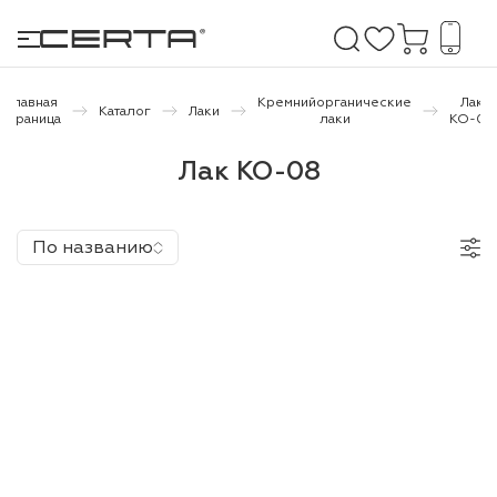
Главная
Кремнийорганические
Лак
Каталог
Лаки
страница
лаки
КО-08
е покрытия
Лак КО-08
дома и дачи
По названию
продукция
 бетону,
ичу
о металлу
итки по
холодного