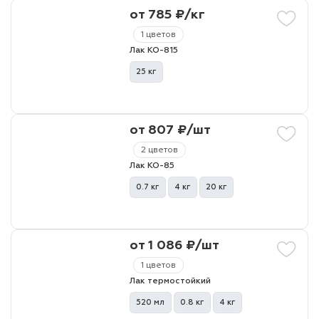
от 785 ₽/кг
1 цветов
лаки и эмали
Лак КО-815
25 кг
от 807 ₽/шт
2 цветов
Лак КО-85
0.7 кг
4 кг
20 кг
от 1 086 ₽/шт
1 цветов
Лак термостойкий
520 мл
0.8 кг
4 кг