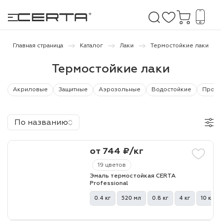
Главная страница
Каталог
Лаки
Термостойкие лаки
Термостойкие лаки
е покрытия
Акриловые
Защитные
Аэрозольные
Водостойкие
Проти
дома и дачи
продукция
По названию
 бетону,
от 744 ₽/кг
ичу
19 цветов
о металлу
Эмаль термостойкая CERTA
Professional
итки по
0.4 кг
520 мл
0.8 кг
4 кг
10 кг
холодного