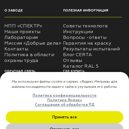
О ЗАВОДЕ
ПОЛЕЗНАЯ ИНФОРМАЦИЯ
НПП «СПЕКТР»
Советы технолога
Наши проекты
Инструкции
Лаборатория
Вопросы -ответы
Миссия «Добрые дела»
Гарантия на краску
Контакты
Результаты испытаний
Политика в области
Блог CERTA
охраны труда
Отзывы
Каталог RAL 5
ОБРАТНАЯ СВЯЗЬ
ГДЕ КУПИТЬ
Использование
Доставка
информации
Оплата
Политика
Где купить
использования личных
данных
Карта сайта
Реквизиты
Оферта
ДЛЯ ПАРТНЁРОВ