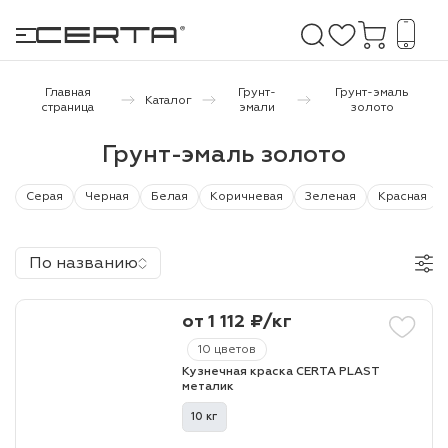
Главная
Грунт-
Грунт-эмаль
Каталог
страница
эмали
золото
е покрытия
Грунт-эмаль золото
дома и дачи
Серая
Черная
Белая
Коричневая
Зеленая
Красная
продукция
По названию
 бетону,
ичу
от 1 112 ₽/кг
о металлу
10 цветов
Кузнечная краска CERTA PLAST
итки по
металик
10 кг
холодного