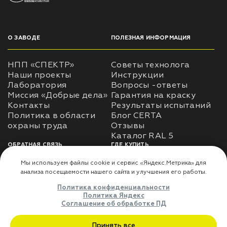
О ЗАВОДЕ
ПОЛЕЗНАЯ ИНФОРМАЦИЯ
НПП «СПЕКТР»
Советы технолога
Наши проекты
Инструкции
Лаборатория
Вопросы -ответы
Миссия «Добрые дела»
Гарантия на краску
Контакты
Результаты испытаний
Политика в области
Блог CERTA
охраны труда
Отзывы
Каталог RAL 5
ОБРАТНАЯ СВЯЗЬ
ГДЕ КУПИТЬ
Использование
Доставка
информации
Оплата
Политика
Где купить
использования личных
данных
Карта сайта
Реквизиты
Оферта