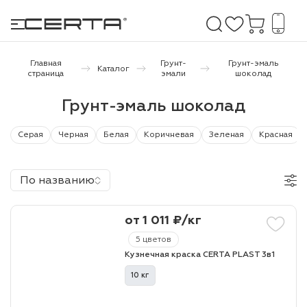
Главная
Грунт-
Грунт-эмаль
Каталог
страница
эмали
шоколад
е покрытия
Грунт-эмаль шоколад
дома и дачи
Серая
Черная
Белая
Коричневая
Зеленая
Красная
продукция
По названию
 бетону,
ичу
от 1 011 ₽/кг
о металлу
5 цветов
Кузнечная краска CERTA PLAST 3в1
итки по
10 кг
холодного