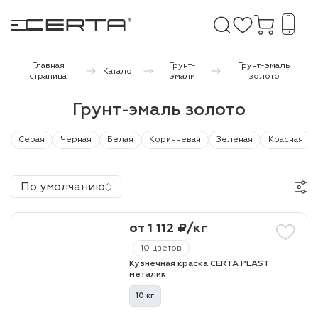
Главная
Грунт-
Грунт-эмаль
Каталог
страница
эмали
золото
е покрытия
Грунт-эмаль золото
дома и дачи
Серая
Черная
Белая
Коричневая
Зеленая
Красная
продукция
По умолчанию
 бетону,
ичу
от 1 112 ₽/кг
о металлу
10 цветов
Кузнечная краска CERTA PLAST
итки по
металик
10 кг
холодного