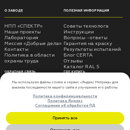
О ЗАВОДЕ
ПОЛЕЗНАЯ ИНФОРМАЦИЯ
НПП «СПЕКТР»
Советы технолога
Наши проекты
Инструкции
Лаборатория
Вопросы -ответы
Миссия «Добрые дела»
Гарантия на краску
Контакты
Результаты испытаний
Политика в области
Блог CERTA
охраны труда
Отзывы
Каталог RAL 5
ОБРАТНАЯ СВЯЗЬ
ГДЕ КУПИТЬ
Использование
Доставка
информации
Оплата
Политика
Где купить
использования личных
данных
Карта сайта
Реквизиты
Оферта
ДЛЯ ПАРТНЁРОВ