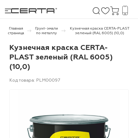
Главная
Грунт-эмали
Кузнечная краска CERTA-PLAST
страница
по металлу
зеленый (RAL 6005) (10,0)
е покрытия
Кузнечная краска CERTA-
PLAST зеленый (RAL 6005)
дома и дачи
(10,0)
продукция
Код товара: PLM00097
 бетону,
ичу
о металлу
итки по
холодного