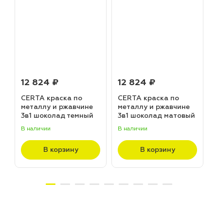
12 824 ₽
12 824 ₽
CERTA краска по
CERTA краска по
металлу и ржавчине
металлу и ржавчине
3в1 шоколад темный
3в1 шоколад матовый
матовый ~RAL 8019
~RAL 8017 (20,0кг)
В наличии
В наличии
В
(20,0кг)
В корзину
В корзину