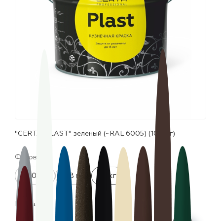
лаки и эмали
"CERTA-PLAST" зеленый (~RAL 6005) (10,0 кг)
Фасовка:
520 мл
0.8 кг
10 кг
Цвета: