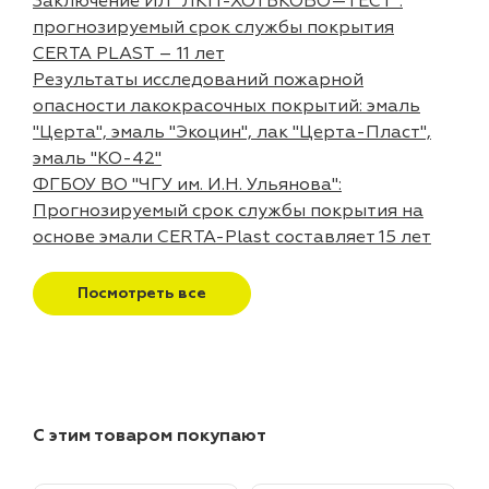
Заключение ИЛ "ЛКП-ХОТЬКОВО—ТЕСТ":
прогнозируемый срок службы покрытия
CERTA PLAST – 11 лет
Результаты исследований пожарной
опасности лакокрасочных покрытий: эмаль
"Церта", эмаль "Экоцин", лак "Церта-Пласт",
эмаль "КО-42"
ФГБОУ ВО "ЧГУ им. И.Н. Ульянова":
Прогнозируемый срок службы покрытия на
основе эмали CERTA-Plast составляет 15 лет
Посмотреть все
С этим товаром покупают