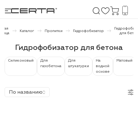
авная
Гидрофобиз
Каталог
Пропитки
Гидрофобизатор
аница
для бетон
е покрытия
Гидрофобизатор для бетона
дома и дачи
Силиконовый
Для
Для
На
Матовый
газобетона
штукатурки
водной
основе
продукция
 бетону,
По названию
ичу
о металлу
итки по
холодного