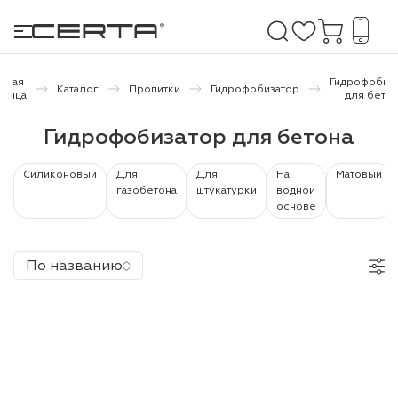
авная
Гидрофобиз
Каталог
Пропитки
Гидрофобизатор
аница
для бетон
е покрытия
Гидрофобизатор для бетона
дома и дачи
Силиконовый
Для
Для
На
Матовый
газобетона
штукатурки
водной
основе
продукция
 бетону,
По названию
ичу
о металлу
итки по
холодного