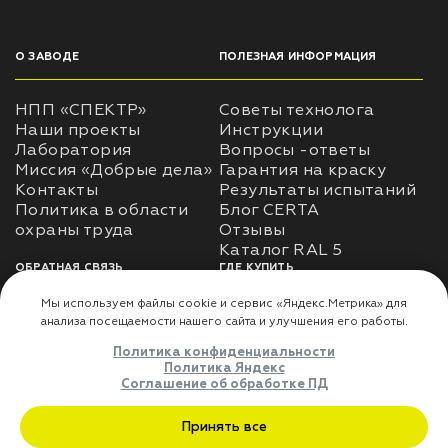
О ЗАВОДЕ
ПОЛЕЗНАЯ ИНФОРМАЦИЯ
НПП «СПЕКТР»
Советы технолога
Наши проекты
Инструкции
Лаборатория
Вопросы -ответы
Миссия «Добрые дела»
Гарантия на краску
Контакты
Результаты испытаний
Политика в области
Блог CERTA
охраны труда
Отзывы
Каталог RAL 5
ОБРАТНАЯ СВЯЗЬ
ГДЕ КУПИТЬ
Использование
Доставка
информации
Оплата
Политика
Где купить
использования личных
данных
Карта сайта
Реквизиты
Оферта
ДЛЯ ПАРТНЁРОВ