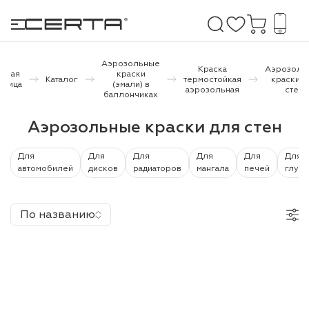
Аэрозольные
Краска
Аэрозоль
авная
краски
Каталог
термостойкая
краски д
аница
(эмали) в
аэрозольная
стен
баллончиках
е покрытия
Аэрозольные краски для стен
дома и дачи
Для
Для
Для
Для
Для
Для
продукция
автомобилей
дисков
радиаторов
мангала
печей
глуш
 бетону,
ичу
По названию
о металлу
итки по
холодного