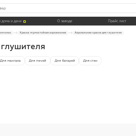
Цвет
Тара
 дома и дачи
О заводе
Прайс лист
лончиках
Краска термостойкая аэрозольная
Аэрозольная краска для глушителя
 глушителя
Для мангала
Для печей
Для батарей
Для стен