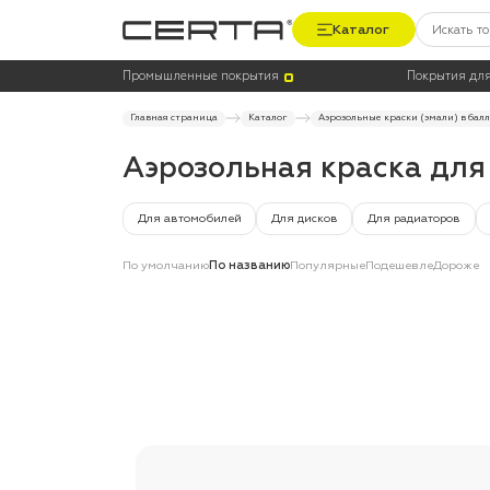
Каталог
Цена
Термостойкость, до °C
Промышленные покрытия
Покрытия для
Главная страница
Каталог
Аэрозольные краски (эмали) в бал
Аэрозольная краска для
Для автомобилей
Для дисков
Для радиаторов
По умолчанию
По названию
Популярные
Подешевле
Дороже