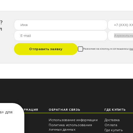
?
л
Отправить заявку
Нажимая на кнопку, я соглашаюсь с
по
ЛЕЗНАЯ ИНФОРМАЦИЯ
ОБРАТНАЯ СВЯЗЬ
ГДЕ КУПИТЬ
а» для
еты технолога
Использование информации
Доставка
трукции
Политика использования
Оплата
личных данных
росы -ответы
Где купить