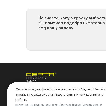
Не знаете, какую краску выбрать
Мы поможем подобрать материа
под вашу задачу.
НПП «СПЕКТР»
ЗАВОД
ЛАКОКРАСОЧНЫХ
О ЗАВОДЕ
ПО
МАТЕРИАЛОВ
Мы используем файлы cookie и сервис «Яндекс.Метрик
анализа посещаемости нашего сайта и улучшения его
НПП «СПЕКТР»
Сов
работы.
Наши проекты
Инс
Лаборатория
Воп
Политика конфиденциальности
Политика Яндекс
Соглашение об