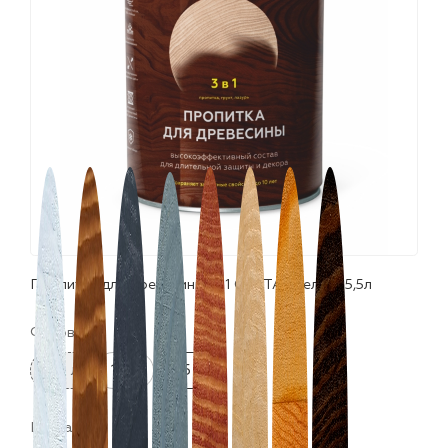
лаки и эмали
Пропитка для древесины 3в1 CERTA "Белая" 5,5л
Фасовка:
0.9 л
12 л
5.5 л
Цвета: