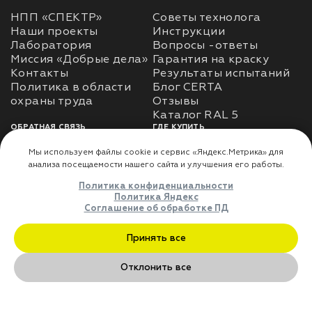
НПП «СПЕКТР»
Советы технолога
Наши проекты
Инструкции
Лаборатория
Вопросы -ответы
Миссия «Добрые дела»
Гарантия на краску
Контакты
Результаты испытаний
Политика в области
Блог CERTA
охраны труда
Отзывы
Каталог RAL 5
ОБРАТНАЯ СВЯЗЬ
ГДЕ КУПИТЬ
Использование
Доставка
информации
Оплата
Политика
Где купить
использования личных
данных
Карта сайта
Реквизиты
Оферта
ДЛЯ ПАРТНЁРОВ
Преимущества
сотрудничества