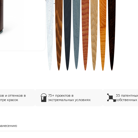
в и оттенков в
75+ проектов в
35 патентны
тре красок
экстремальных условиях
собственных
нанесению