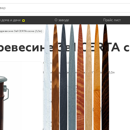
 дома и дачи
О заводе
Прайс лист
древесине 3в1 CERTA сосна (5,5л)
евесине 3в1 CERTA со
Код товара: PDD014
Пропитка для древесины 3в1 CERTA "Сосна" 5,5л
Фасовка:
0.9 л
12 л
5.5 л
Цвета:
Термостойкость:
60 °C