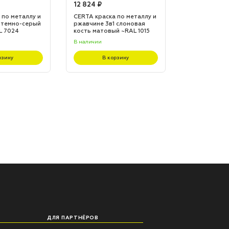
12 824 ₽
12 824 ₽
 по металлу и
CERTA краска по металлу и
CERTA краска
 темно-серый
ржавчине 3в1 слоновая
ржавчине 3в1
L 7024
кость матовый ~RAL 1015
матовый ~RA
(20,0кг)
(20,0кг)
В наличии
В наличии
рзину
В корзину
В к
ДЛЯ ПАРТНЁРОВ