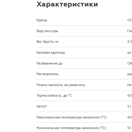
Характеристики
Бренд
CE
Вид текстуры
Гл
Вес брутто, кг
6.
Базовая единица
шт
Разбавление до
0
Растворитель
уа
Можно наносить на ржавчину
Не
Термостойкость, до °C
6
Нетто*
5.1
Максимальная температура нанесения (°С)
40
Минимальная температура нанесения (°С)
10