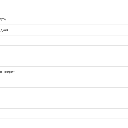
RTA
адкая
2
%
йт-спирит
т
0