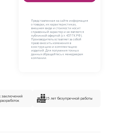
Представленная на сайте информация
о товарах, их характеристиках,
внешнем виде и стоимости носит
справочный характер и не является
публичной офертой (ст. 437 ГК РФ).
Производитель оставляет за собой
право вносить изменения в
конструкцию и комплектацию
изделий. Для получения точных
данных обращайтесь к менеджерам
компании.
х заключений
25 лет безупречной работы
 разработок