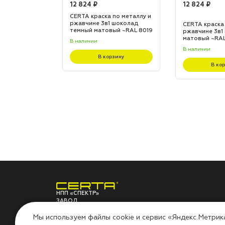
12 824 ₽
12 824 ₽
по металлу и
CERTA краска по металлу и
 шоколад
ржавчине 3в1 шоколад
CERTA краска
L 8017
темный матовый ~RAL 8019
ржавчине 3в1
(20,0кг)
матовый ~RAL 
В наличии
В наличии
зину
В корзину
В ко
НПП «СПЕКТР»
ЗАВОД
ЛАКОКРАСОЧНЫХ
О ЗАВОДЕ
ПО
МАТЕРИАЛОВ
Мы используем файлы cookie и сервис «Яндекс.Метрик