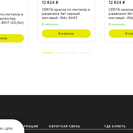
12 824 ₽
12 824 ₽
CERTA краска по металлу и
CERTA краска
ржавчине 3в1 черный
ржавчине 3в1
 по металлу и
матовый ~RAL 9005
матовый ~RA
 шоколад
(20,0кг)
(20,0кг)
8017 (20,0кг)
В наличии
В наличии
В корзину
В ко
рзину
ЛЕЗНАЯ ИНФОРМАЦИЯ
ОБРАТНАЯ СВЯЗЬ
ГДЕ КУПИТЬ
а» для