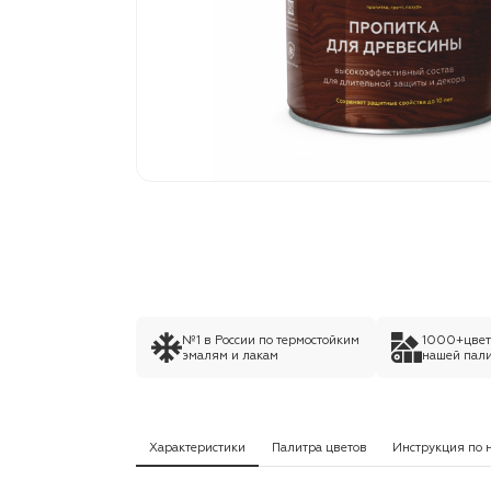
№1 в России по термостойким
1000+цвето
эмалям и лакам
нашей пали
Характеристики
Палитра цветов
Инструкция по 