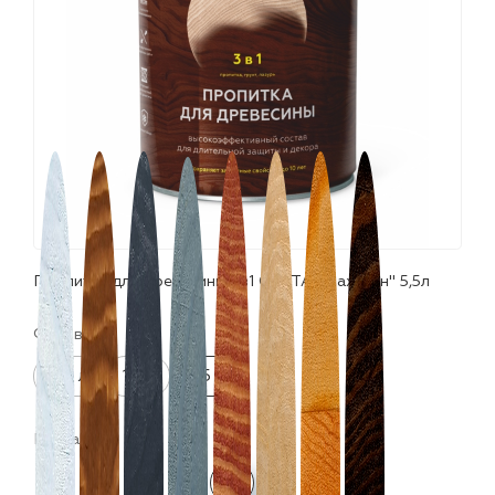
лаки и эмали
Пропитка для древесины 3в1 CERTA "Махагон" 5,5л
Фасовка:
0.9 л
12 л
5.5 л
Цвета: