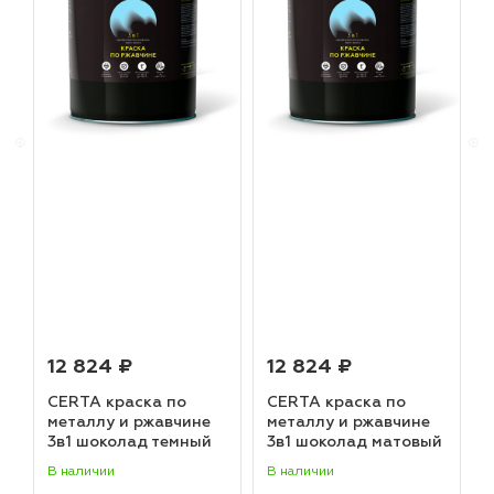
12 824 ₽
12 824 ₽
CERTA краска по
CERTA краска по
металлу и ржавчине
металлу и ржавчине
3в1 шоколад темный
3в1 шоколад матовый
матовый ~RAL 8019
~RAL 8017 (20,0кг)
В наличии
В наличии
В
(20,0кг)