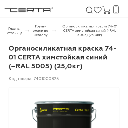
Грунт-
Органосиликатная краска 74-01
Главная
эмали по
CERTA химстойкая синий (~RAL
страница
металлу
5005) (25,0кг)
е покрытия
Органосиликатная краска 74-
01 CERTA химстойкая синий
дома и дачи
(~RAL 5005) (25,0кг)
продукция
Код товара: 7401000825
 бетону,
ичу
о металлу
итки по
холодного