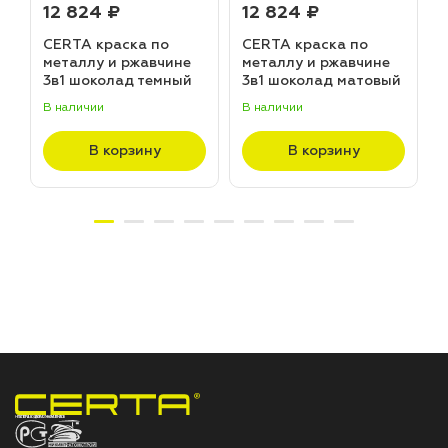
12 824 ₽
12 824 ₽
CERTA краска по
CERTA краска по
металлу и ржавчине
металлу и ржавчине
3в1 шоколад темный
3в1 шоколад матовый
матовый ~RAL 8019
~RAL 8017 (20,0кг)
В наличии
В наличии
В
(20,0кг)
В корзину
В корзину
НПП «СПЕКТР» ЗАВОД ЛАКОКРАСОЧНЫХ МАТЕРИАЛОВ