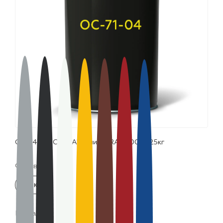
лаки и эмали
ОС-74-01 "CERTA" синий (~RAL 5005), 25кг
Фасовка:
25 кг
Цвета: