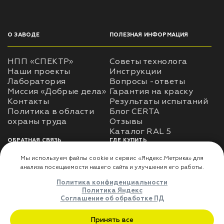
О ЗАВОДЕ
ПОЛЕЗНАЯ ИНФОРМАЦИЯ
НПП «СПЕКТР»
Советы технолога
Наши проекты
Инструкции
Лаборатория
Вопросы -ответы
Миссия «Добрые дела»
Гарантия на краску
Контакты
Результаты испытаний
Политика в области
Блог CERTA
охраны труда
Отзывы
Каталог RAL 5
ОБРАТНАЯ СВЯЗЬ
ГДЕ КУПИТЬ
Использование
Доставка
информации
Оплата
Политика
Где купить
использования личных
данных
Карта сайта
Реквизиты
Оферта
ДЛЯ ПАРТНЁРОВ