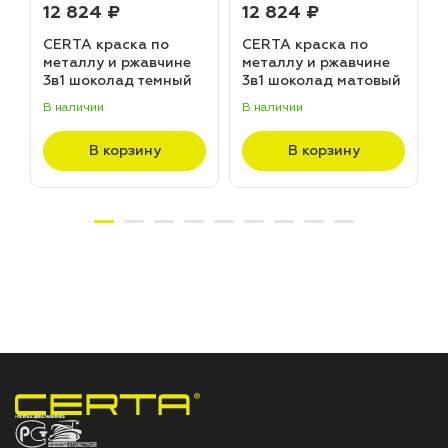
12 824 ₽
12 824 ₽
CERTA краска по
CERTA краска по
металлу и ржавчине
металлу и ржавчине
3в1 шоколад темный
3в1 шоколад матовый
матовый ~RAL 8019
~RAL 8017 (20,0кг)
В наличии
В наличии
В
(20,0кг)
В корзину
В корзину
НПП «СПЕКТР» ЗАВОД ЛАКОКРАСОЧНЫХ МАТЕРИАЛОВ