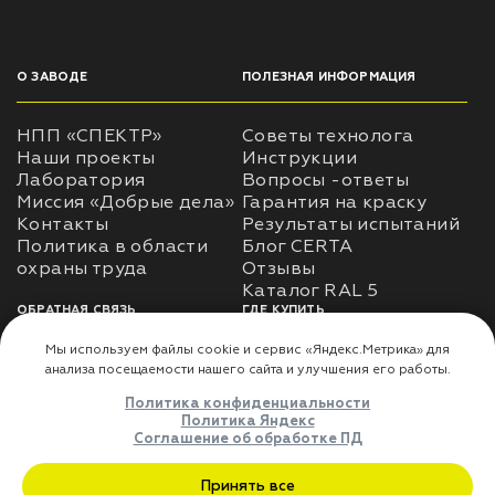
О ЗАВОДЕ
ПОЛЕЗНАЯ ИНФОРМАЦИЯ
НПП «СПЕКТР»
Советы технолога
Наши проекты
Инструкции
Лаборатория
Вопросы -ответы
Миссия «Добрые дела»
Гарантия на краску
Контакты
Результаты испытаний
Политика в области
Блог CERTA
охраны труда
Отзывы
Каталог RAL 5
ОБРАТНАЯ СВЯЗЬ
ГДЕ КУПИТЬ
Использование
Доставка
информации
Оплата
Политика
Где купить
использования личных
данных
Карта сайта
Реквизиты
Оферта
ДЛЯ ПАРТНЁРОВ