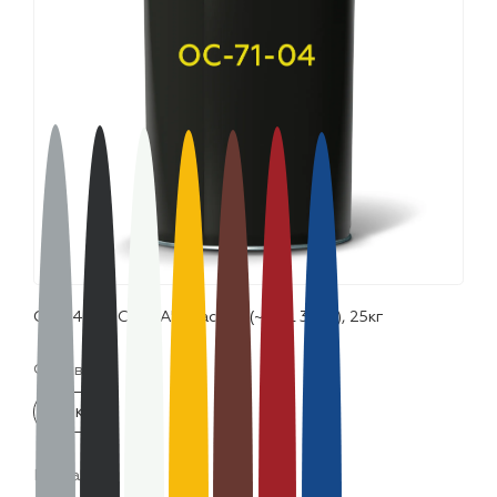
лаки и эмали
ОС-74-01 "CERTA" красный (~RAL 3001), 25кг
Фасовка:
25 кг
Цвета: