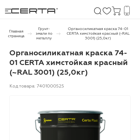
Грунт-
Органосиликатная краска 74-01
Главная
эмали по
CERTA химстойкая красный (~RAL
страница
металлу
3001) (25,0кг)
е покрытия
Органосиликатная краска 74-
01 CERTA химстойкая красный
дома и дачи
(~RAL 3001) (25,0кг)
продукция
Код товара: 7401000525
 бетону,
ичу
о металлу
итки по
холодного