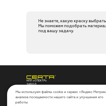
Не знаете, какую краску выбрать
Мы поможем подобрать материа
под вашу задачу.
НПП «СПЕКТР»
ЗАВОД
ЛАКОКРАСОЧНЫХ
О ЗАВОДЕ
ПО
МАТЕРИАЛОВ
Мы используем файлы cookie и сервис «Яндекс.Метрик
анализа посещаемости нашего сайта и улучшения его
НПП «СПЕКТР»
Сов
работы.
Наши проекты
Инс