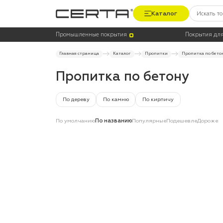
Каталог
Цена
Цвет
Промышленные покрытия
Покрытия для
Главная страница
Каталог
Пропитки
Пропитка по бето
Пропитка по бетону
По дереву
По камню
По кирпичу
По умолчанию
По названию
Популярные
Подешевле
Дороже