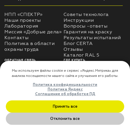
НПП «СПЕКТР»
Советы технолога
Наши проекты
Инструкции
Лаборатория
Вопросы -ответы
Миссия «Добрые дела»
Гарантия на краску
Контакты
Результаты испытаний
Политика в области
Блог CERTA
охраны труда
Отзывы
Каталог RAL 5
ОБРАТНАЯ СВЯЗЬ
ГДЕ КУПИТЬ
Использование
Доставка
информации
Оплата
Политика
Где купить
использования личных
данных
Карта сайта
Реквизиты
Оферта
ДЛЯ ПАРТНЁРОВ
Мы используем файлы cookie и сервис «Яндекс.Метрика» дл
Преимущества
анализа посещаемости нашего сайта и улучшения его работы
сотрудничества