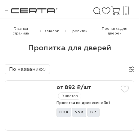
Главная
Пропитка для
Каталог
Пропитки
страница
дверей
е покрытия
Пропитка для дверей
дома и дачи
По названию
продукция
от 892 ₽/шт
 бетону,
ичу
9 цветов
Пропитка по древесине 3в1
о металлу
0.9 л
5.5 л
12 л
итки по
холодного