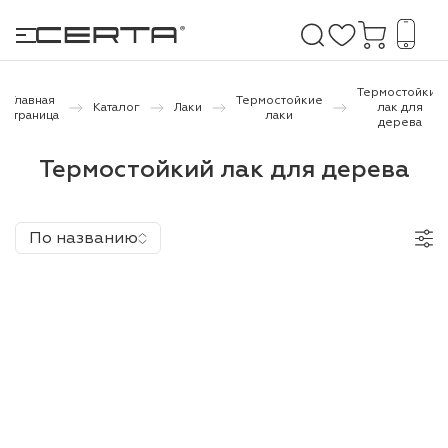
Термостойкий
Главная
Термостойкие
Каталог
Лаки
лак для
страница
лаки
дерева
е покрытия
Термостойкий лак для дерева
дома и дачи
По названию
продукция
 бетону,
ичу
о металлу
итки по
холодного