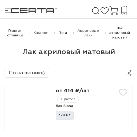
Лак
Главная
Акриловые
Каталог
Лаки
акриловый
страница
лаки
матовый
е покрытия
Лак акриловый матовый
дома и дачи
По названию
продукция
 бетону,
от 414 ₽/шт
ичу
1 цветов
о металлу
Лак Siana
520 мл
итки по
холодного