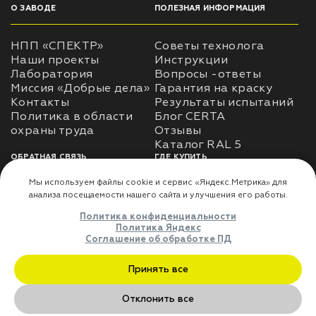
О ЗАВОДЕ
ПОЛЕЗНАЯ ИНФОРМАЦИЯ
НПП «СПЕКТР»
Советы технолога
Наши проекты
Инструкции
Лаборатория
Вопросы -ответы
Миссия «Добрые дела»
Гарантия на краску
Контакты
Результаты испытаний
Политика в области
Блог CERTA
охраны труда
Отзывы
Каталог RAL 5
ОБРАТНАЯ СВЯЗЬ
ГДЕ КУПИТЬ
Использование
Доставка
информации
Оплата
Политика
Где купить
использования личных
данных
Карта сайта
Реквизиты
Оферта
ДЛЯ ПАРТНЁРОВ
Мы используем файлы cookie и сервис «Яндекс.Метрика» дл
Преимущества