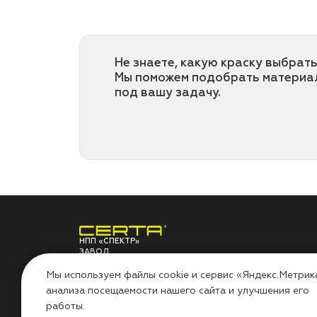
Не знаете, какую краску выбрать
Мы поможем подобрать материа
под вашу задачу.
НПП «СПЕКТР»
ЗАВОД
ЛАКОКРАСОЧНЫХ
О ЗАВОДЕ
ПО
МАТЕРИАЛОВ
Мы используем файлы cookie и сервис «Яндекс.Метрик
анализа посещаемости нашего сайта и улучшения его
НПП «СПЕКТР»
Сов
работы.
Наши проекты
Инс