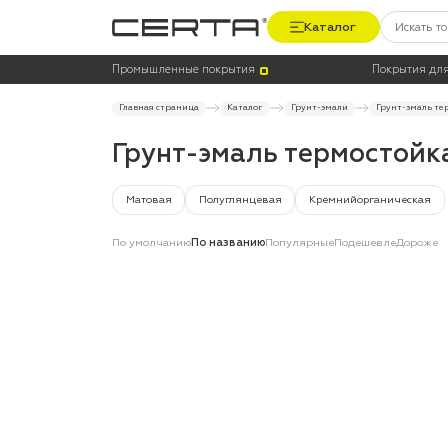
Каталог
Цена
Термостойкость, до °C
Промышленные покрытия
Покрытия для
Главная страница
Каталог
Грунт-эмали
Грунт-эмаль те
Грунт-эмаль термостойк
Матовая
Полуглянцевая
Кремнийорганическая
По умолчанию
По названию
Популярные
Подешевле
Дороже