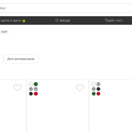
Цвет
Тара
 дома и дачи
О заводе
Прайс лист
 труб
Для резервуаров