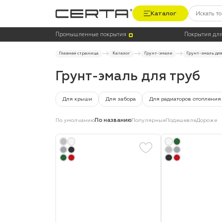
Каталог
Цена
Термостойкость, до °C
Промышленные покрытия
Покрытия для
Главная страница
Каталог
Грунт-эмали
Грунт-эмаль для
Грунт-эмаль для труб
Для крыши
Для забора
Для радиаторов отопления
По умолчанию
По названию
Популярные
Подешевле
Дороже