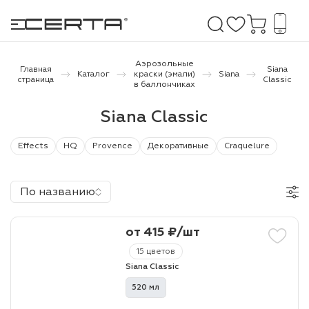
Аэрозольные
Главная
Siana
Каталог
краски (эмали)
Siana
страница
Classic
в баллончиках
е покрытия
Siana Classic
дома и дачи
Effects
HQ
Provence
Декоративные
Craquelure
продукция
По названию
 бетону,
ичу
от 415 ₽/шт
о металлу
15 цветов
итки по
Siana Classic
520 мл
холодного