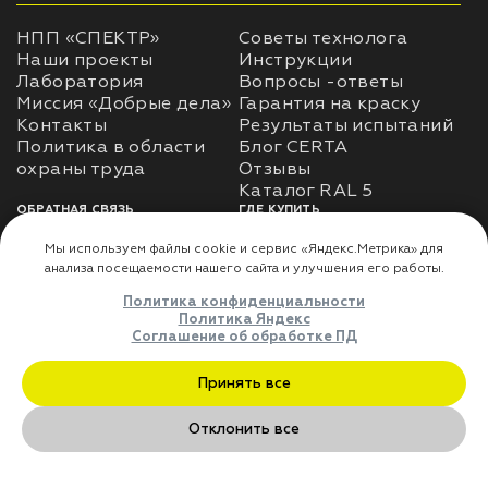
НПП «СПЕКТР»
Советы технолога
Наши проекты
Инструкции
Лаборатория
Вопросы -ответы
Миссия «Добрые дела»
Гарантия на краску
Контакты
Результаты испытаний
Политика в области
Блог CERTA
охраны труда
Отзывы
Каталог RAL 5
ОБРАТНАЯ СВЯЗЬ
ГДЕ КУПИТЬ
Использование
Доставка
информации
Оплата
Политика
Где купить
использования личных
данных
Карта сайта
Реквизиты
Оферта
ДЛЯ ПАРТНЁРОВ
Преимущества
сотрудничества