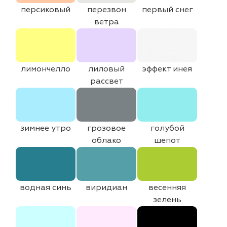
персиковый
перезвон
первый снег
ветра
лимончелло
лиловый
эффект инея
рассвет
зимнее утро
грозовое
голубой
облако
шепот
водная синь
виридиан
весенняя
зелень