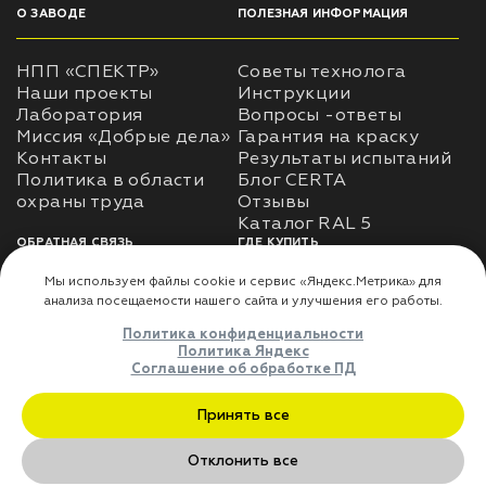
О ЗАВОДЕ
ПОЛЕЗНАЯ ИНФОРМАЦИЯ
НПП «СПЕКТР»
Советы технолога
Наши проекты
Инструкции
Лаборатория
Вопросы -ответы
Миссия «Добрые дела»
Гарантия на краску
Контакты
Результаты испытаний
Политика в области
Блог CERTA
охраны труда
Отзывы
Каталог RAL 5
ОБРАТНАЯ СВЯЗЬ
ГДЕ КУПИТЬ
Использование
Доставка
информации
Оплата
Политика
Где купить
использования личных
данных
Карта сайта
Реквизиты
Оферта
ДЛЯ ПАРТНЁРОВ
Преимущества