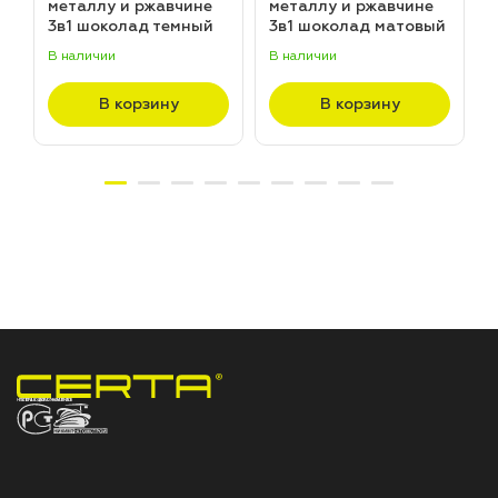
металлу и ржавчине
металлу и ржавчине
3в1 шоколад темный
3в1 шоколад матовый
матовый ~RAL 8019
~RAL 8017 (20,0кг)
В наличии
В наличии
В
(20,0кг)
В корзину
В корзину
НПП «СПЕКТР» ЗАВОД ЛАКОКРАСОЧНЫХ МАТЕРИАЛОВ