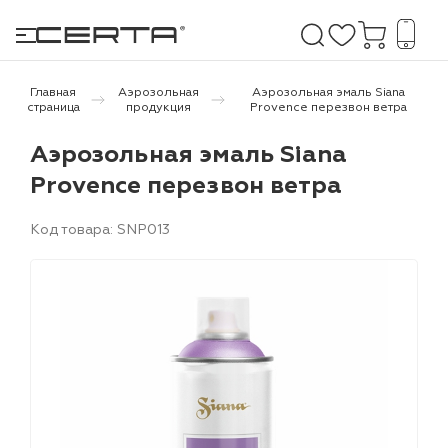
Главная
Аэрозольная
Аэрозольная эмаль Siana
страница
продукция
Provence перезвон ветра
е покрытия
Аэрозольная эмаль Siana
Provence перезвон ветра
дома и дачи
Код товара: SNP013
продукция
 бетону,
ичу
о металлу
итки по
холодного