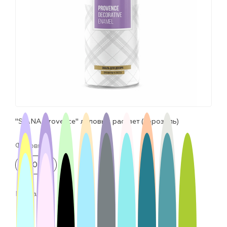
лаки и эмали
"SIANA Provence" лиловый рассвет (аэрозоль)
Фасовка:
520 мл
Цвета: