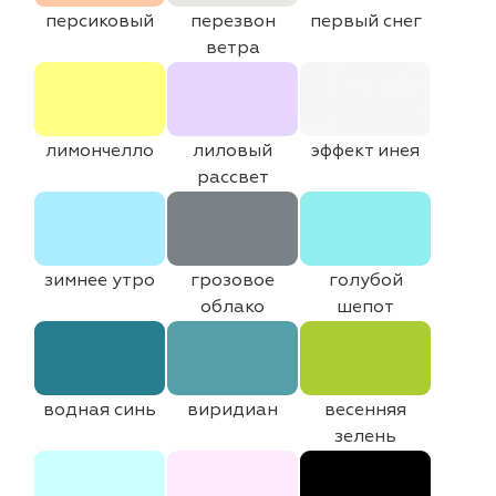
персиковый
перезвон
первый снег
ветра
лимончелло
лиловый
эффект инея
рассвет
зимнее утро
грозовое
голубой
облако
шепот
водная синь
виридиан
весенняя
зелень