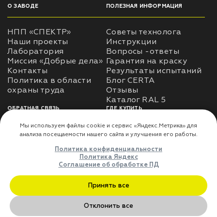
О ЗАВОДЕ
ПОЛЕЗНАЯ ИНФОРМАЦИЯ
НПП «СПЕКТР»
Советы технолога
Наши проекты
Инструкции
Лаборатория
Вопросы -ответы
Миссия «Добрые дела»
Гарантия на краску
Контакты
Результаты испытаний
Политика в области
Блог CERTA
охраны труда
Отзывы
Каталог RAL 5
ОБРАТНАЯ СВЯЗЬ
ГДЕ КУПИТЬ
Использование
Доставка
информации
Оплата
Политика
Где купить
использования личных
данных
Карта сайта
Реквизиты
Оферта
ДЛЯ ПАРТНЁРОВ
Преимущества