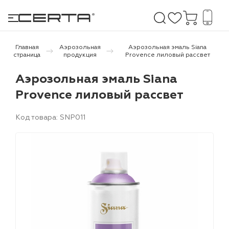
Главная
Аэрозольная
Аэрозольная эмаль Siana
страница
продукция
Provence лиловый рассвет
е покрытия
Аэрозольная эмаль Siana
Provence лиловый рассвет
дома и дачи
Код товара: SNP011
продукция
 бетону,
ичу
о металлу
итки по
холодного