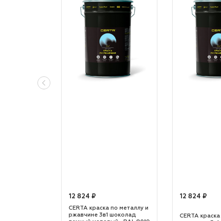
12 824 ₽
12 824 ₽
по металлу и
CERTA краска по металлу и
 шоколад
ржавчине 3в1 шоколад
CERTA краска