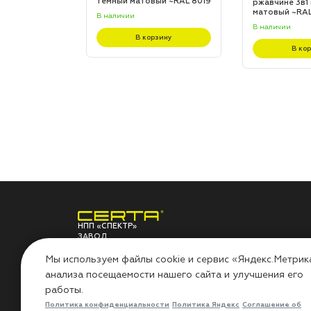
L 8017
темный матовый ~RAL 8019
ржавчине 3в1
(20,0кг)
матовый ~RAL 
В наличии
В наличии
зину
В корзину
В ко
НПП «СПЕКТР»
ЗАВОД
ЛАКОКРАСОЧНЫХ
О ЗАВОДЕ
ПО
МАТЕРИАЛОВ
Мы используем файлы cookie и сервис «Яндекс.Метрик
анализа посещаемости нашего сайта и улучшения его
НПП «СПЕКТР»
Сов
работы.
Наши проекты
Инс
Лаборатория
Воп
Политика конфиденциальности
Политика Яндекс
Соглашение об