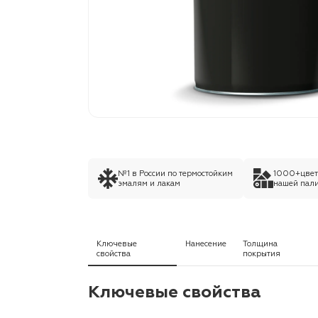
№1 в России по термостойким
1000+цвето
эмалям и лакам
нашей пали
Ключевые
Нанесение
Толщина
свойства
покрытия
Ключевые свойства