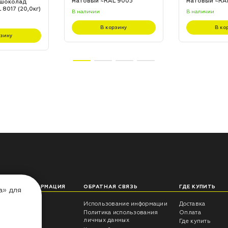
матовый ~RAL 9005
матовый ~RA
 шоколад
(20,0кг)
(20,0кг)
8017 (20,0кг)
В наличии
В наличии
В корзину
В ко
рзину
ЛЕЗНАЯ ИНФОРМАЦИЯ
ОБРАТНАЯ СВЯЗЬ
ГДЕ КУПИТЬ
а» для
еты технолога
Использование информации
Доставка
трукции
Политика использования
Оплата
личных данных
росы -ответы
Где купить