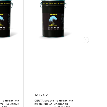
12 824 ₽
12 824 ₽
 по металлу и
CERTA краска по металлу и
CERTA краска
 темно-серый
ржавчине 3в1 слоновая
ржавчине 3в1