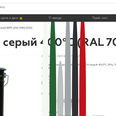
 дома и дачи
О заводе
Прайс лист
ерый 400°С (RAL 7040) (25,0)
серый 400°С (RAL 70
Код товара: K8104400704025
Термостойкая грунт-эмаль КО-8104 серый 400°С (RAL 
(25,0кг)
Фасовка:
25 кг
Цвета:
Термостойкость: