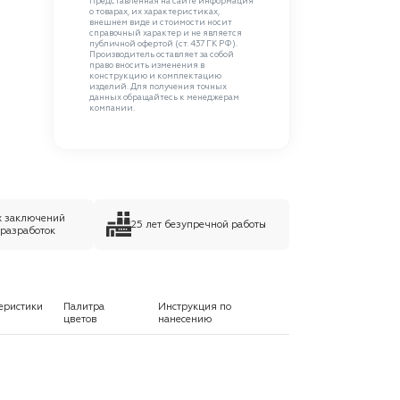
Представленная на сайте информация
о товарах, их характеристиках,
внешнем виде и стоимости носит
справочный характер и не является
публичной офертой (ст. 437 ГК РФ).
Производитель оставляет за собой
право вносить изменения в
конструкцию и комплектацию
изделий. Для получения точных
данных обращайтесь к менеджерам
компании.
х заключений
25 лет безупречной работы
 разработок
еристики
Палитра
Инструкция по
цветов
нанесению