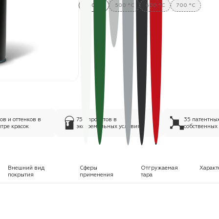
400 °C
500 °C
600 °C
700 °C
в и оттенков в
75+ проектов в
35 патентны
тре красок
экстремальных условиях
собственных
Внешний вид
Сферы
Отгружаемая
Характ
покрытия
применения
тара