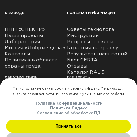
О ЗАВОДЕ
ПОЛЕЗНАЯ ИНФОРМАЦИЯ
НПП «СПЕКТР»
Советы технолога
Наши проекты
Инструкции
Лаборатория
Вопросы -ответы
Миссия «Добрые дела»
Гарантия на краску
Контакты
Результаты испытаний
Политика в области
Блог CERTA
охраны труда
Отзывы
Каталог RAL 5
ОБРАТНАЯ СВЯЗЬ
ГДЕ КУПИТЬ
Использование
Доставка
информации
Оплата
Политика
Где купить
использования личных
данных
Карта сайта
Реквизиты
Оферта
ДЛЯ ПАРТНЁРОВ