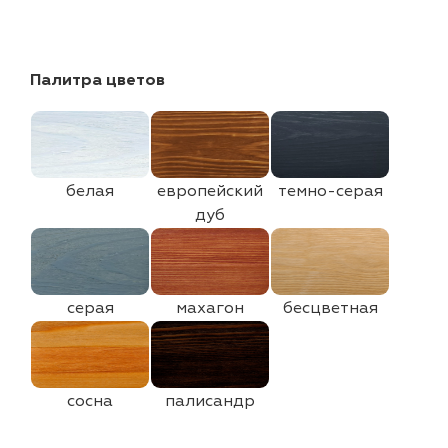
Палитра цветов
белая
европейский
темно-серая
дуб
серая
махагон
бесцветная
сосна
палисандр