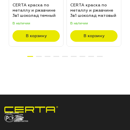
CERTA краска по
CERTA краска по
металлу и ржавчине
металлу и ржавчине
3в1 шоколад темный
3в1 шоколад матовый
матовый ~RAL 8019
~RAL 8017 (20,0кг)
В наличии
В наличии
В
(20,0кг)
В корзину
В корзину
НПП «СПЕКТР» ЗАВОД ЛАКОКРАСОЧНЫХ МАТЕРИАЛОВ