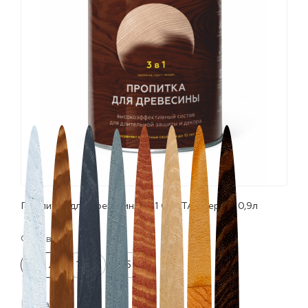
лаки и эмали
Пропитка для древесины 3в1 CERTA "Серая" 0,9л
Фасовка:
0.9 л
12 л
5.5 л
Цвета: