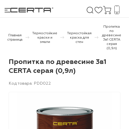
Пропитка
по
Термостойкие
Термостойкая
Главная
древесине
краски и
краска для
страница
3в1 CERTA
е покрытия
эмали
стен
серая
(0,9л)
дома и дачи
Пропитка по древесине 3в1
CERTA серая (0,9л)
продукция
 бетону,
Код товара: PDD022
ичу
о металлу
итки по
холодного