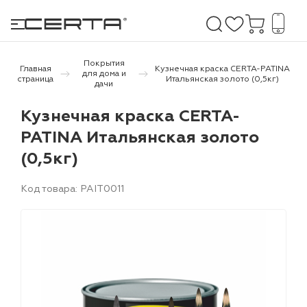
Покрытия
Главная
Кузнечная краска CERTA-PATINA
для дома и
страница
Итальянская золото (0,5кг)
дачи
е покрытия
Кузнечная краска CERTA-
PATINA Итальянская золото
дома и дачи
(0,5кг)
продукция
Код товара: PAIT0011
 бетону,
ичу
о металлу
итки по
холодного