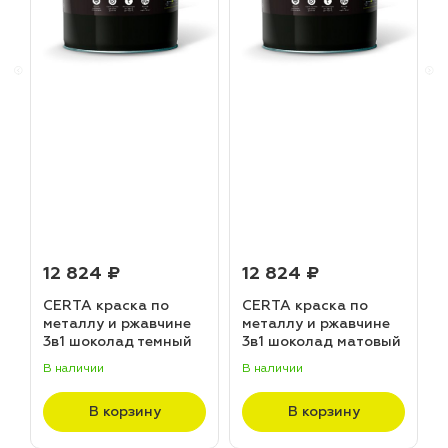
12 824 ₽
12 824 ₽
CERTA краска по
CERTA краска по
металлу и ржавчине
металлу и ржавчине
3в1 шоколад темный
3в1 шоколад матовый
матовый ~RAL 8019
~RAL 8017 (20,0кг)
В наличии
В наличии
В
(20,0кг)
В корзину
В корзину