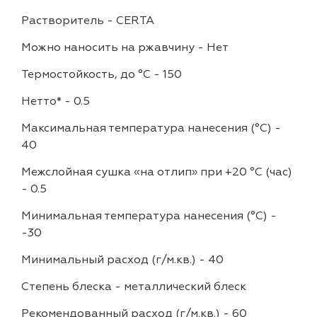
Растворитель
-
CERTA
Можно наносить на ржавчину
-
Нет
Термостойкость, до °C
-
150
Нетто*
-
0.5
Максимальная температура нанесения (°С)
-
40
Межслойная сушка «на отлип» при +20 °С (час)
-
0.5
Минимальная температура нанесения (°С)
-
-30
Минимальный расход (г/м.кв.)
-
40
Степень блеска
-
металлический блеск
Рекомендованный расход (г/м.кв.)
-
60