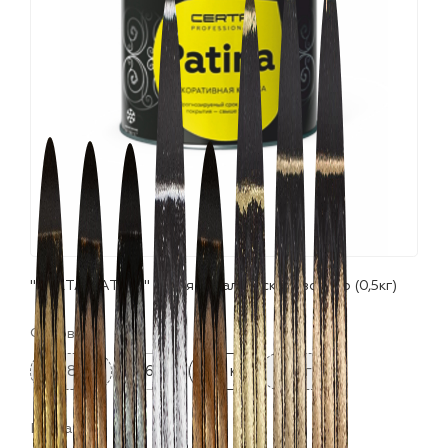
лаки и эмали
"CERTA-PATINA" серия "Итальянская" золото (0,5кг)
Фасовка:
0.08 кг
0.16 кг
0.5 кг
10 кг
Цвета: