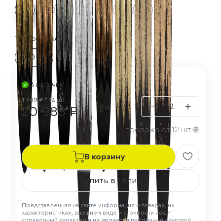
Термостойкость:
150 °C
В наличии
1 749 ₽ * 12 шт
20 988 ₽
продажа от 12 шт.
?
В корзину
Купить в 1 клик
Представленная на сайте информация о товарах, их
характеристиках, внешнем виде и стоимости носит
справочный характер и не является публичной офертой